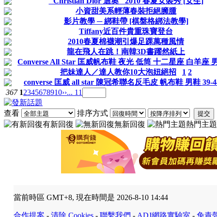
"Christian Dior 迪奧" 2010 春夏女裝秀 [女生]
小資甜美系輕薄春裝拒絕臃腫
影片教學 ─ 綁鞋帶 [棋盤格綁法教學]
Tiffany近百件貴重珠寶登台
2010春夏棉襪潮引爆足踝萬種風情
龍在飛人在跳！南韓3D書躍然紙上
Converse All Star 匡威帆布鞋 夜光 低筒 十二星座 白羊座
把妹達人／達人教你10大泡妞絕招
1
2
converse 匡威 all star 陳冠希聯名反毛皮 帆布鞋 男鞋 39-
367
1
2
3
4
5
6
7
8
9
10
››
... 11
查看
排序方式
提交
有新回復
無新回復
熱門主題
當前時區 GMT+8, 現在時間是 2026-8-10 14:44
合作提案
-
清除 Cookies
-
聯繫我們
-
ADJ網路實驗室
-
免責