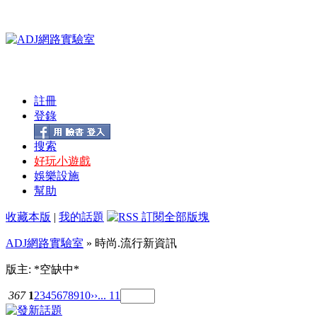
註冊
登錄
搜索
好玩小遊戲
娛樂設施
幫助
收藏本版
|
我的話題
ADJ網路實驗室
» 時尚.流行新資訊
版主: *空缺中*
367
1
2
3
4
5
6
7
8
9
10
››
... 11