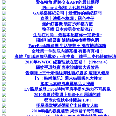
愛在轉角 網路交友APP的最佳選擇
iPhone 4 亮相! 四代規格比較
GX娛樂經紀公司｜最懂妳的經紀顧問
春季上演藍色格調：褪色牛仔
無針釘書機 裝訂拆卸都方便
鴨子嘴 日本俊男美女新流行
生活在时尚，最基本配搭你一定要懂~
招蜂引蝶脣膏 隨情緒轉換嘴唇色調
FaceBook粉絲團 生活智慧王 洗衣槽清潔粉
全球第一件防屁內褲亮相 有圖有真相！
高雄「紅狐狸飾品批發」~年中慶 純手工皮包特價好
2010年WWDC 總整理就在這裡！（iPhone 4）
驅蚊手環熱賣 專家說噱頭大過效果
告別腿上三千煩惱絲彈性襪好處多 瘦腿又健身
【Y！時尚筆記】週末街頭靚包大搜查
搖滾元素韓風專屬單品大搜羅
LV路易威登Tivoli時尚單肩手提包魅力不可想像
2010春夏時裝週上那些不可思議的鞋
都市女性秋冬休閒裝[13P]
明星課堂豐滿臀圍穿出玲瓏女人味
2010年紐約春夏趨勢 揭示君子時尚態度