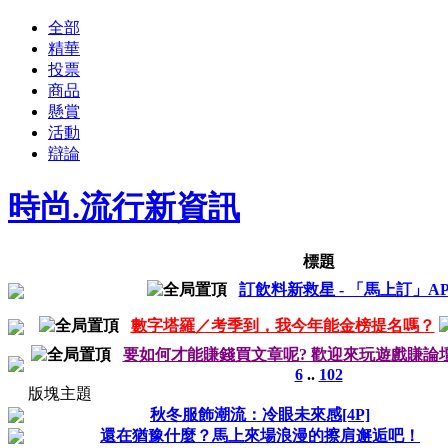
全部
精華
投票
商品
懸賞
活動
辯論
時尚.流行新資訊
標題
訂飲料新救星 - 「馬上訂」AP
數字塔羅／考季到，我今年能金榜提名嗎？
要如何才能賺錢買文章呢? 歡迎來玩遊戲賺論
6
..
102
版塊主題
秋冬服飾潮流：冷眼未來感[4P]
還在猶豫什麼？馬上來場浪漫的擦肩邂逅吧！