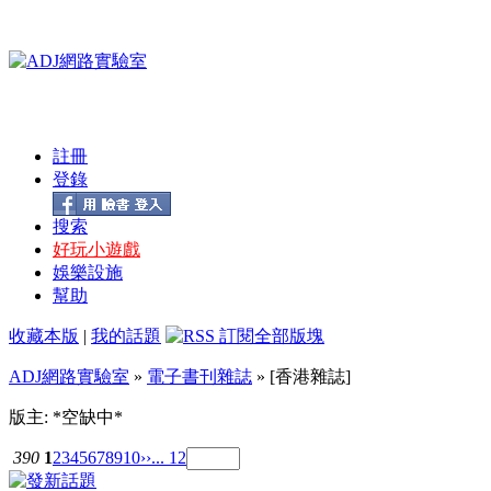
註冊
登錄
搜索
好玩小遊戲
娛樂設施
幫助
收藏本版
|
我的話題
ADJ網路實驗室
»
電子書刊雜誌
» [香港雜誌]
版主: *空缺中*
390
1
2
3
4
5
6
7
8
9
10
››
... 12