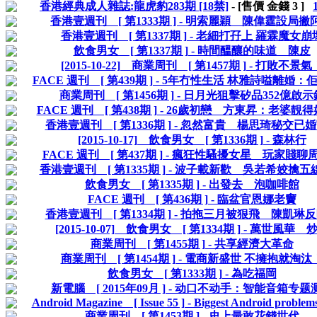
香港經典成人雜誌:龍虎豹283期 [18禁]
- [售價 金錢
3
]
香港壹週刊 [ 第1333期 ] - 明索麗穎 陳偉霆設局撇阿
香港壹週刊 [ 第1337期 ] - 老細打孖上 羅霖魔女崩
飲食男女 [ 第1337期 ] - 時間醞釀的味道 陳皮
[2015-10-22] 商業周刊 [ 第1457期 ] - 打敗不景氣
FACE 週刊 [ 第439期 ] - 5年冇性生活 林雅詩嗌離婚
商業周刊 [ 第1456期 ] - 日月光狙擊矽品352億啟示
FACE 週刊 [ 第438期 ] - 26歲初戀 方東昇：老婆靚
香港壹週刊 [ 第1336期 ] - 忽然富貴 楊思琦秘交已
[2015-10-17] 飲食男女 [ 第1336期 ] - 森林行
FACE 週刊 [ 第437期 ] - 瘋狂性騷擾女星 玩家賤聊
香港壹週刊 [ 第1335期 ] - 波子載新歡 吳若希姣擒
飲食男女 [ 第1335期 ] - 出發去 泡咖啡館
FACE 週刊 [ 第436期 ] - 臨盆官恩娜老竇
香港壹週刊 [ 第1334期 ] - 拍拖三月被狠飛 陳凱琳
[2015-10-07] 飲食男女 [ 第1334期 ] - 萬世風華 
商業周刊 [ 第1455期 ] - 共享經濟大革命
商業周刊 [ 第1454期 ] - 電商新盛世 不擁抱就淘汰
飲食男女 [ 第1333期 ] - 為吃福岡
新電腦 [ 2015年09月 ] - 动口不动手：智能音箱专题
Android Magazine [ Issue 55 ] - Biggest Android problems
商業周刊 [ 第1453期 ] - 史上最敢花錢世代