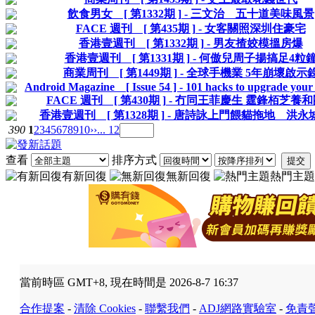
飲食男女 [ 第1332期 ] - 三文治 五十道美味風景
FACE 週刊 [ 第435期 ] - 女客關照深圳住豪宅
香港壹週刊 [ 第1332期 ] - 男友揸姣模搵房爆
香港壹週刊 [ 第1331期 ] - 何傲兒周子揚搞足4粒
商業周刊 [ 第1449期 ] - 全球手機業 5年崩壞啟示
Android Magazine [ Issue 54 ] - 101 hacks to upgrade you
FACE 週刊 [ 第430期 ] - 冇同王菲慶生 霆鋒栢芝養
香港壹週刊 [ 第1328期 ] - 唐詩詠上門餵貓拖地 洪
390
1
2
3
4
5
6
7
8
9
10
››
... 12
查看
排序方式
提交
有新回復
無新回復
熱門主題
當前時區 GMT+8, 現在時間是 2026-8-7 16:37
合作提案
-
清除 Cookies
-
聯繫我們
-
ADJ網路實驗室
-
免責