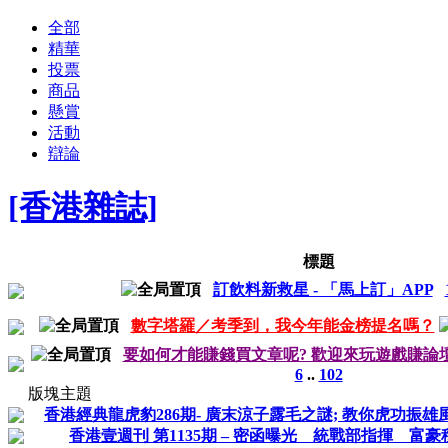
全部
精華
投票
商品
懸賞
活動
辯論
[香港雜誌]
標題
訂飲料新救星 - 「馬上訂」APP
數字塔羅／考季到，我今年能金榜提名嗎？
要如何才能賺錢買文章呢? 歡迎來玩遊戲賺論
6
..
102
版塊主題
香港經典龍虎豹286期- 廣末涼子露毛之謎; 教你虎功振雄
香港壹週刊 第1135期 – 密函曝光 統戰部指揮 富豪