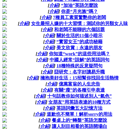
[
介紹
]
“加油”英語怎麼說
[
介紹
]
你是“月光族”嗎？
[
介紹
]
7種員工素質驚艷你的老闆
[
介紹
]
女生最招人嫌的十大習慣：測試你的另類女人味
[
介紹
]
和老闆不能聊的六個話題
[
介紹
]
關於生活的11個小暗示
[
介紹
]
“實習女王”的成功秘籍
[
介紹
]
美文欣賞：永遠的朋友
[
介紹
]
你知道“work”的這些用法嗎？
[
介紹
]
中國人經常“誤解”的英語詞句
[
介紹
]
18種特殊的反意疑問句
[
介紹
]
囧研究：名字好讀易升職
[
介紹
]
擁抱美好生活：15招幫你找回生活熱情
[
介紹
]
億萬富翁的人生忠告
[
介紹
]
有關“瘦”的各種引申表達
[
介紹
]
十句話教你如何描述別人“氣色”
[
介紹
]
女朋友”用英語表達的10種方式
[
介紹
]
英語詞彙五大記憶方法
[
介紹
]
道歉也不簡單！解析sorry的用法
[
介紹
]
餐桌上的“轉盤”英語怎麼說
[
介紹
]
讓人刮目相看的英語開場白