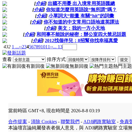
[
介紹
]
出國不用憂 出入境常用英語匯總
[
介紹
]
你知道怎麼用英語說“無所謂”嗎？
[
介紹
]
小單詞大“能量 有關“hit”的詞彙
[
介紹
]
你不知道的中文常用口語地道英譯法
[
介紹
]
美文：我的一方小天地
[
介紹
]
和同事不能說的秘密：辦公室四大禁忌話題
[
介紹
]
2012找個伴兒：8招幫你找幸福真愛
432
1 ...
‹‹
2
3
4
5
6
7
8
9
10
11
››
... 13
查看
排序方式
提交
有新回復
無新回復
熱門主題
當前時區 GMT+8, 現在時間是 2026-8-8 03:19
合作提案
-
清除 Cookies
-
聯繫我們
-
ADJ網路實驗室
-
免責
本論壇言論純屬發表者個人意見，與 ADJ網路實驗室 立場