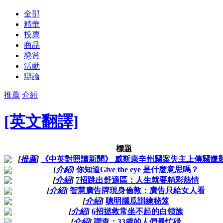
全部
精華
投票
商品
懸賞
活動
辯論
推薦
介紹
[英文翻譯]
標題
[
推薦
]
《中英對照讀新聞》 威斯康辛州竊案失主上傳竊嫌
[
介紹
]
你知道Give the eye 是什麼意思嗎？
[
介紹
]
7招跳出舒適區：人生就要精彩熱情
[
介紹
]
智慧廣告牌現身倫敦：廣告只給女人看
[
介紹
]
聰明腦瓜訓練秘笈
[
介紹
]
6招拯救常坐不起的白領族
[
介紹
]
調查：33歲的人們最忙碌