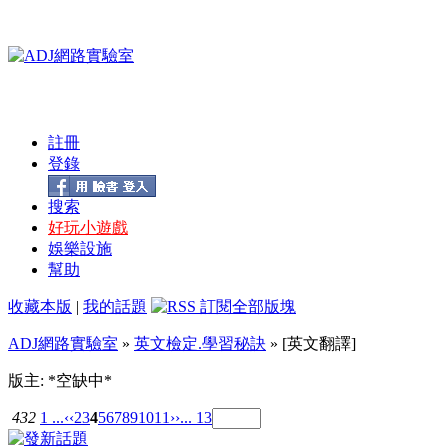
註冊
登錄
搜索
好玩小遊戲
娛樂設施
幫助
收藏本版
|
我的話題
ADJ網路實驗室
»
英文檢定.學習秘訣
» [英文翻譯]
版主: *空缺中*
432
1 ...
‹‹
2
3
4
5
6
7
8
9
10
11
››
... 13