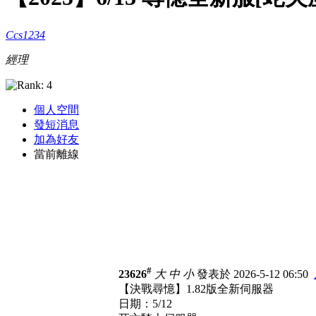
Ccs1234
經理
個人空間
發短消息
加為好友
當前離線
#
23626
大
中
小
發表於 2026-5-12 06:50
【決戰尋憶】1.82版全新伺服器
日期：5/12