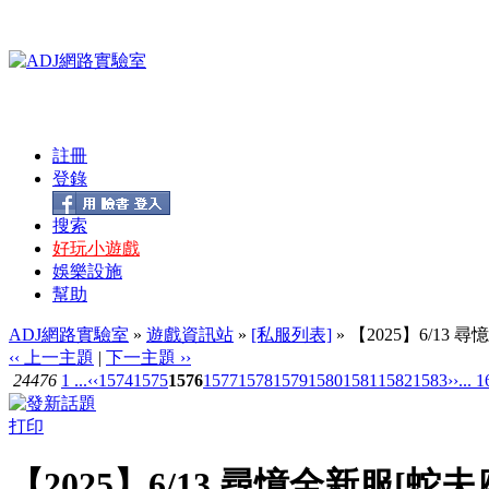
註冊
登錄
搜索
好玩小遊戲
娛樂設施
幫助
ADJ網路實驗室
»
遊戲資訊站
»
[私服列表]
» 【2025】6/13
‹‹ 上一主題
|
下一主題 ››
24476
1 ...
‹‹
1574
1575
1576
1577
1578
1579
1580
1581
1582
1583
››
... 
打印
【2025】6/13 尋憶全新服[蛇夫