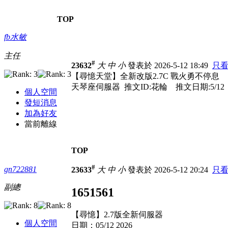
TOP
fb水敏
主任
#
23632
大
中
小
發表於 2026-5-12 18:49
只
【尋憶天堂】全新改版2.7C 戰火勇不停息
天琴座伺服器 推文ID:花輪 推文日期:5/12
個人空間
發短消息
加為好友
當前離線
TOP
#
gn722881
23633
大
中
小
發表於 2026-5-12 20:24
只
副總
1651561
【尋憶】2.7版全新伺服器
個人空間
日期：05/12 2026