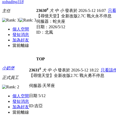
xobading318
#
23630
大
中
小
發表於 2026-5-12 16:07
只
主任
【尋憶天堂】全新改版2.7C 戰火永不停息
伺服器：蛇夫座
日期：2026/5/12
個人空間
ID：北風
發短消息
加為好友
當前離線
TOP
小奶堡
#
23631
大
中
小
發表於 2026-5-12 18:22
只看該
【尋憶天堂】全新改版2.7C 戰火勇不停息
正式員工
伺服器:天琴座
日期 5/12
個人空間
發短消息
ID:吉亞
加為好友
當前離線