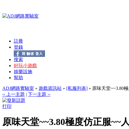
註冊
登錄
搜索
好玩小遊戲
娛樂設施
幫助
ADJ網路實驗室
»
遊戲資訊站
»
[私服列表]
» 原味天堂~~3.8
‹‹ 上一主題
|
下一主題 ››
打印
原味天堂~~3.80極度仿正服~