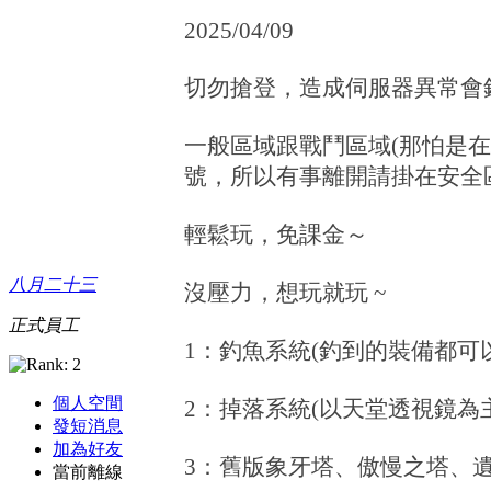
2025/04/09
切勿搶登，造成伺服器異常會鎖
一般區域跟戰鬥區域(那怕是
號，所以有事離開請掛在安全區域
輕鬆玩，免課金～
八月二十三
沒壓力，想玩就玩 ~
正式員工
1：釣魚系統(釣到的裝備都可
個人空間
2：掉落系統(以天堂透視鏡為主
發短消息
加為好友
3：舊版象牙塔、傲慢之塔、
當前離線