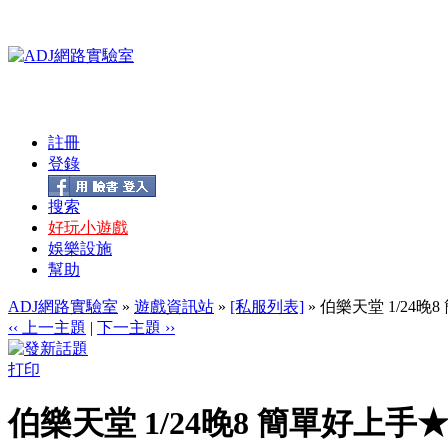
註冊
登錄
搜索
好玩小遊戲
娛樂設施
幫助
ADJ網路實驗室
»
遊戲資訊站
»
[私服列表]
» 伯樂天堂 1/24
‹‹ 上一主題
|
下一主題 ››
打印
伯樂天堂 1/24晚8 簡單好上