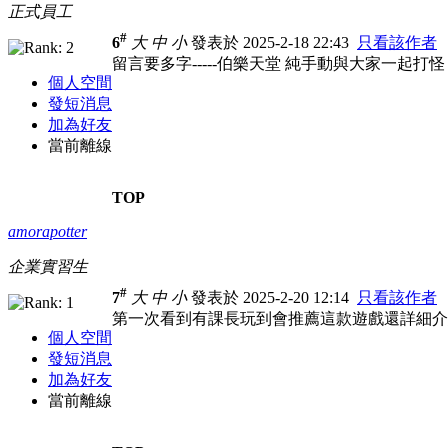
正式員工
#
6
大
中
小
發表於 2025-2-18 22:43
只看該作者
留言要多字-----伯樂天堂 純手動與大家一起打怪
個人空間
發短消息
加為好友
當前離線
TOP
amorapotter
企業實習生
#
7
大
中
小
發表於 2025-2-20 12:14
只看該作者
第一次看到有課長玩到會推薦這款遊戲還詳細
個人空間
發短消息
加為好友
當前離線