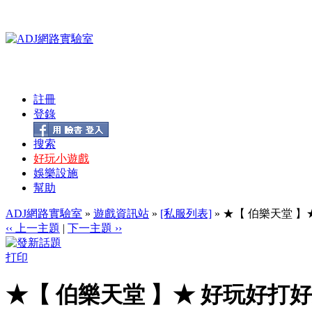
註冊
登錄
搜索
好玩小遊戲
娛樂設施
幫助
ADJ網路實驗室
»
遊戲資訊站
»
[私服列表]
» ★【 伯樂天堂 
‹‹ 上一主題
|
下一主題 ››
打印
★【 伯樂天堂 】★ 好玩好打