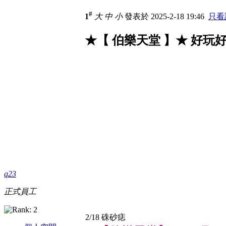
#
1
大
中
小
發表於 2025-2-18 19:46
只看
★【 伯樂天堂 】★ 好玩
q23
正式員工
2/18 硃砂痣