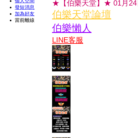
個人空間
★【伯樂天堂】★ 01月2
發短消息
伯樂天堂論壇
加為好友
當前離線
伯樂懶人
LINE客服