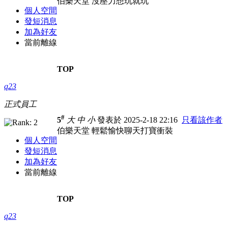
伯樂天堂 沒壓力想玩就玩
個人空間
發短消息
加為好友
當前離線
TOP
q23
正式員工
#
5
大
中
小
發表於 2025-2-18 22:16
只看該作者
伯樂天堂 輕鬆愉快聊天打寶衝裝
個人空間
發短消息
加為好友
當前離線
TOP
q23