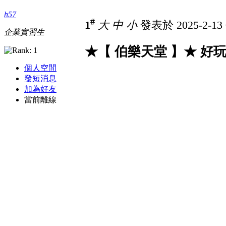
h57
#
1
大
中
小
發表於 2025-2-13 
企業實習生
★【 伯樂天堂 】★ 好
個人空間
發短消息
加為好友
當前離線