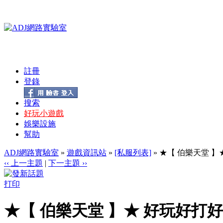
註冊
登錄
搜索
好玩小遊戲
娛樂設施
幫助
ADJ網路實驗室
»
遊戲資訊站
»
[私服列表]
» ★【 伯樂天堂 
‹‹ 上一主題
|
下一主題 ››
打印
★【 伯樂天堂 】★ 好玩好打