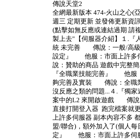
傳說天堂2
全網最新版本 474
-火山之心
(
週三 定期更新 並發佈更新資
(點擊如無反應或連結過期 請
製上去
"
【伺服器介紹】１
.
統 未完善 傳說：一般
/高
設定』 他服：市面上許多伺
說：贊助的商品 遊戲中完整
『全職業技能完善』 他服：
夠完善及實裝 傳說：全職
沒反應之類的問題
.
.
.
４
.『獨
案中的L2 來開啟遊戲 傳
直接打開登入器 跑完檔案就更
上許多伺服器 副本內容不多 
盟
/聯合
)，額外加入了
(個人每
定』 他服：市面上許多伺服