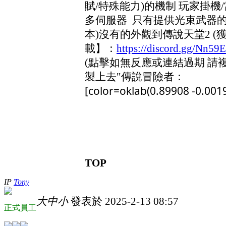
賦
/特殊能力
)的機制 玩家掛機
多伺服器 只有提供光束武器
本
)沒有的外觀到傳說天堂2
(
載】：
https://discord.gg/Nn5
(點擊如無反應或連結過期 請
製上去
"
傳說冒險者：
[color=oklab(0.89908 -0.001
TOP
IP
Tony
大
中
小
發表於 2025-2-13 08:57
正式員工