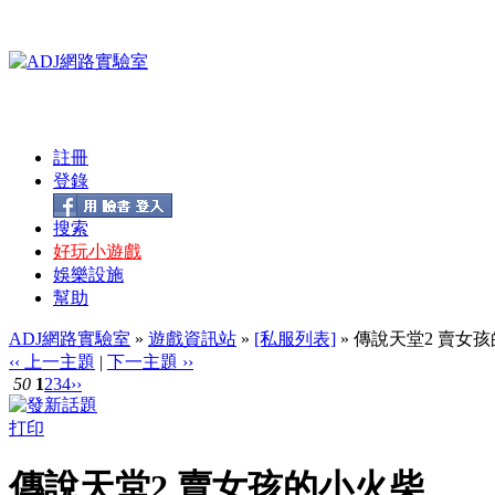
註冊
登錄
搜索
好玩小遊戲
娛樂設施
幫助
ADJ網路實驗室
»
遊戲資訊站
»
[私服列表]
» 傳說天堂2 賣女
‹‹ 上一主題
|
下一主題 ››
50
1
2
3
4
››
打印
傳說天堂2 賣女孩的小火柴