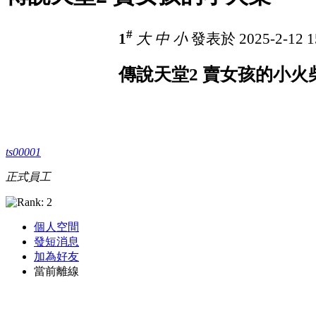
#
1
大
中
小
發表於 2025-2-12 1
傳說天堂2 賣女孩的小火
ts00001
正式員工
個人空間
發短消息
加為好友
當前離線