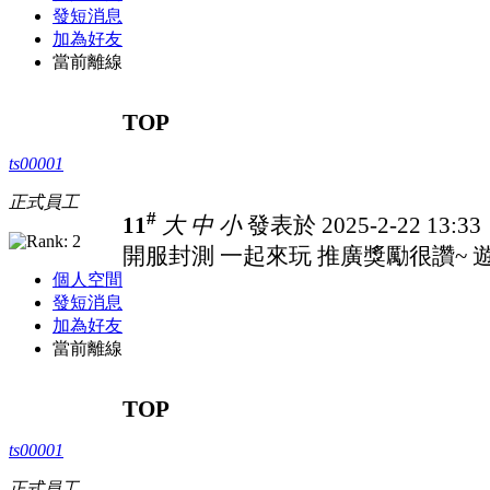
發短消息
加為好友
當前離線
TOP
ts00001
正式員工
#
11
大
中
小
發表於 2025-2-22 13:3
開服封測 一起來玩 推廣獎勵很讚~ 遊戲
個人空間
發短消息
加為好友
當前離線
TOP
ts00001
正式員工