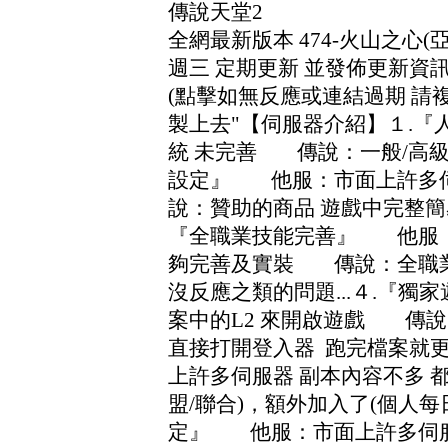
傳說天堂2
全網最新版本 474
-火山之心
(
週三 定期更新 並發佈更新資
(點擊如無反應或連結過期 請
製上去
"
【伺服器介紹】１
.
統 未完善 傳說：一般
/高
設定』 他服：市面上許多伺
說：贊助的商品 遊戲中完整
『全職業技能完善』 他服：
夠完善及實裝 傳說：全職
沒反應之類的問題
.
.
.
４
.『獨
案中的L2 來開啟遊戲 傳
直接打開登入器 跑完檔案就更
上許多伺服器 副本內容不多 
盟
/聯合
)，額外加入了
(個人每
定』 他服：市面上許多伺服