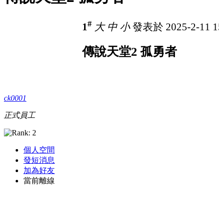
#
1
大
中
小
發表於 2025-2-11 1
傳說天堂2 孤勇者
ck0001
正式員工
個人空間
發短消息
加為好友
當前離線