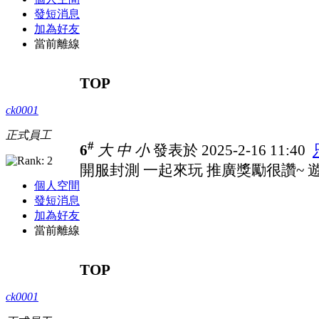
發短消息
加為好友
當前離線
TOP
ck0001
正式員工
#
6
大
中
小
發表於 2025-2-16 11:40
開服封測 一起來玩 推廣獎勵很讚~ 遊戲
個人空間
發短消息
加為好友
當前離線
TOP
ck0001