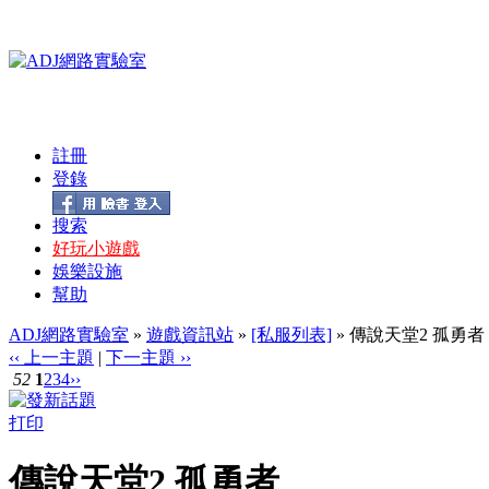
註冊
登錄
搜索
好玩小遊戲
娛樂設施
幫助
ADJ網路實驗室
»
遊戲資訊站
»
[私服列表]
» 傳說天堂2 孤勇者
‹‹ 上一主題
|
下一主題 ››
52
1
2
3
4
››
打印
傳說天堂2 孤勇者