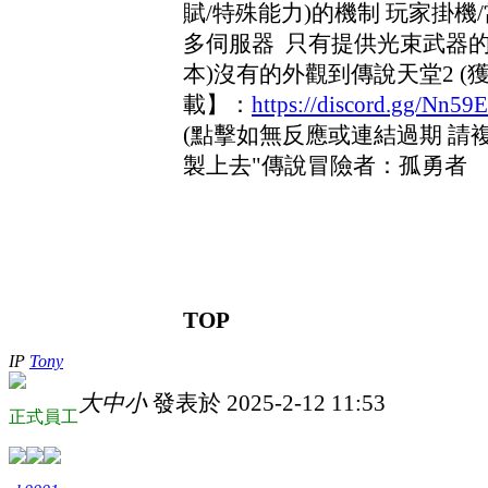
賦
/特殊能力
)的機制 玩家掛機
多伺服器 只有提供光束武器
本
)沒有的外觀到傳說天堂2
(
載】：
https://discord.gg/Nn5
(點擊如無反應或連結過期 請
製上去
"
傳說冒險者：孤勇者
TOP
IP
Tony
大
中
小
發表於 2025-2-12 11:53
正式員工