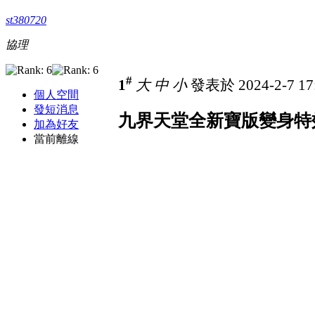
st380720
協理
#
1
大
中
小
發表於 2024-2-7 17
個人空間
發短消息
九界天堂全新寶版變身特
加為好友
當前離線