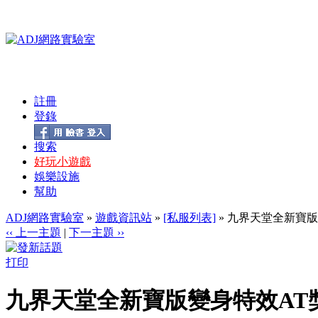
註冊
登錄
搜索
好玩小遊戲
娛樂設施
幫助
ADJ網路實驗室
»
遊戲資訊站
»
[私服列表]
» 九界天堂全新寶
‹‹ 上一主題
|
下一主題 ››
打印
九界天堂全新寶版變身特效AT