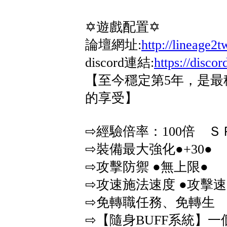
✡遊戲配置✡
論壇網址:
http://lineage2
discord連結:
https://disc
【至今穩定第5年，是
的享受】
⇨經驗倍率：100倍 Ｓ
⇨裝備最大強化●+30●
⇨攻擊防禦 ●無上限●
⇨攻速施法速度 ●攻擊速度
⇨免轉職任務、免轉生
⇨【隨身BUFF系統】