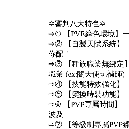
✡審判八大特色✡
⇨① 【PVE綠色環境】
⇨② 【自製天賦系統】
你配！
⇨③ 【種族職業無綁定
職業 (ex:闇天使玩補師)
⇨④ 【技能特效強化】
⇨⑤ 【變換時裝功能】
⇨⑥ 【PVP專屬時間】
波及
⇨⑦ 【等級制專屬PVP