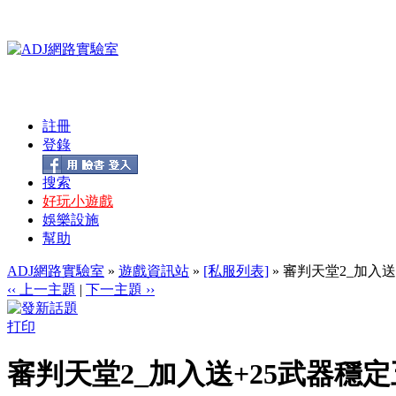
註冊
登錄
搜索
好玩小遊戲
娛樂設施
幫助
ADJ網路實驗室
»
遊戲資訊站
»
[私服列表]
» 審判天堂2_加入
‹‹ 上一主題
|
下一主題 ››
打印
審判天堂2_加入送+25武器