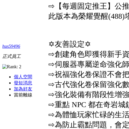
⇨【每週固定推王】公
此版本為榮耀覺醒(488)
✡友善設定✡
hus59496
⇨創建角色即獲得新手
正式員工
⇨伺服器專屬逆命強化
⇨祝福強化卷保證不會
個人空間
⇨古代強化卷保留強化數
發短消息
加為好友
⇨強化裝備有階段性增
當前離線
⇨重點 NPC 都在奇岩
⇨為體恤玩家忙碌的生
⇨為防止霸點問題，會