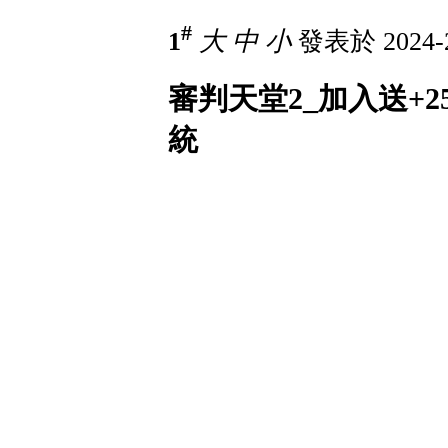
#
1
大
中
小
發表於 2024-2
審判天堂2_加入送+
統