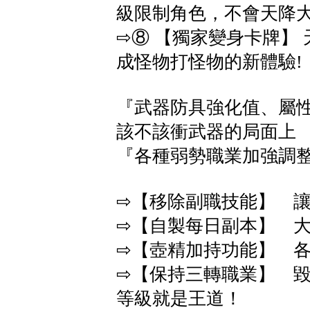
級限制角色，不會天降
⇨⑧ 【獨家變身卡牌】
成怪物打怪物的新體驗!
『武器防具強化值、屬性
該不該衝武器的局面上
『各種弱勢職業加強調
⇨【移除副職技能】 
⇨【自製每日副本】 
⇨【壺精加持功能】 各
⇨【保持三轉職業】 毀
等級就是王道！