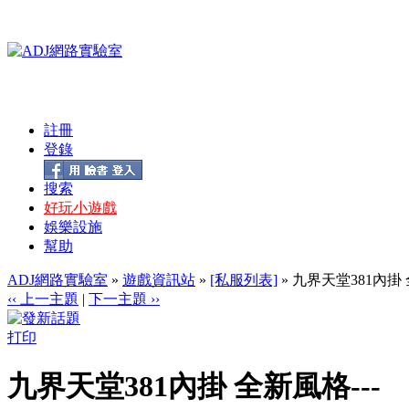
註冊
登錄
搜索
好玩小遊戲
娛樂設施
幫助
ADJ網路實驗室
»
遊戲資訊站
»
[私服列表]
» 九界天堂381內掛 
‹‹ 上一主題
|
下一主題 ››
打印
九界天堂381內掛 全新風格---