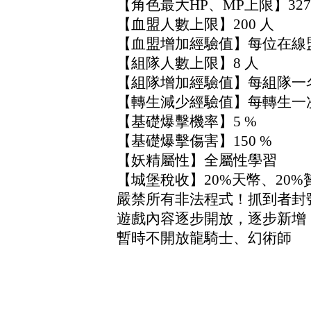
【角色最大HP、MP上限】327
【血盟人數上限】200 人
【血盟增加經驗值】每位在線盟
【組隊人數上限】8 人
【組隊增加經驗值】每組隊一名增
【轉生減少經驗值】每轉生一
【基礎爆擊機率】5 %
【基礎爆擊傷害】150 %
【妖精屬性】全屬性學習
【城堡稅收】20%天幣、20
嚴禁所有非法程式！抓到者封
遊戲內容逐步開放，逐步新增
暫時不開放龍騎士、幻術師