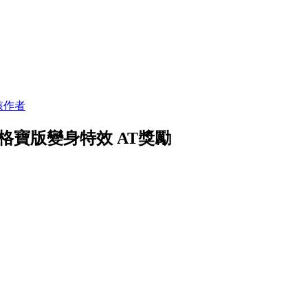
該作者
格寶版變身特效 AT獎勵