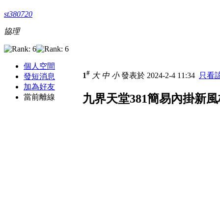
st380720
協理
個人空間
#
1
大
中
小
發表於 2024-2-4 11:34
只看
發短消息
加為好友
九界天堂381簡易內掛新風
當前離線