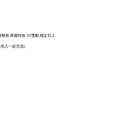
圈變身 華麗特效 AT獎勵 穩定百人
迎加入一起交流)