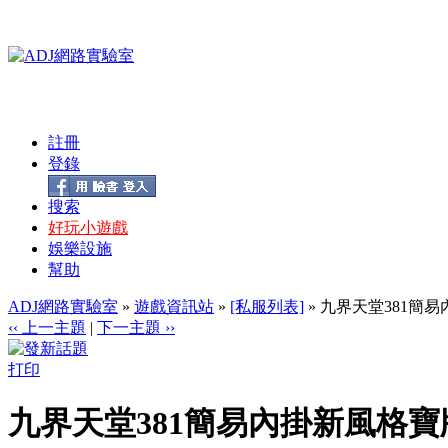
註冊
登錄
搜索
好玩小遊戲
娛樂設施
幫助
ADJ網路實驗室
»
遊戲資訊站
»
[私服列表]
» 九界天堂381簡
‹‹ 上一主題
|
下一主題 ››
打印
九界天堂381簡易內掛新風格寶