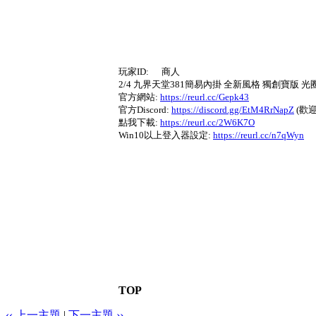
玩家ID: 商人
2/4 九界天堂381簡易內掛 全新風格 獨創寶版 光
官方網站:
https://reurl.cc/Gepk43
官方Discord:
https://discord.gg/EtM4RrNapZ
(歡
點我下載:
https://reurl.cc/2W6K7O
Win10以上登入器設定:
https://reurl.cc/n7qWyn
TOP
‹‹ 上一主題
|
下一主題 ››