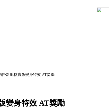
易內掛新風格寶版變身特效 AT獎勵
版變身特效 AT獎勵