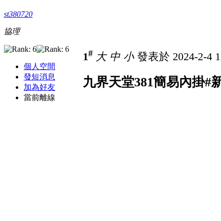
st380720
協理
#
1
大
中
小
發表於 2024-2-4 1
個人空間
發短消息
九界天堂381簡易內掛#
加為好友
當前離線