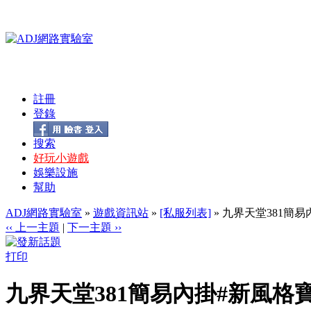
註冊
登錄
搜索
好玩小遊戲
娛樂設施
幫助
ADJ網路實驗室
»
遊戲資訊站
»
[私服列表]
» 九界天堂381簡
‹‹ 上一主題
|
下一主題 ››
打印
九界天堂381簡易內掛#新風格