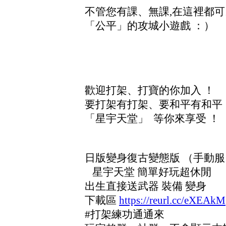
不管您有課、無課,在這裡都
「公平」的攻城小遊戲 ：）
歡迎打架、打寶的你加入 ！
要打架有打架、要和平有和平 
「星宇天堂」 等你來享受 ！
日版變身復古變態版 （手動服
星宇天堂 簡單好玩超休閒
出生直接送武器 裝備 變身
下載區
https://reurl.cc/eXEAkM
#打架練功通通來