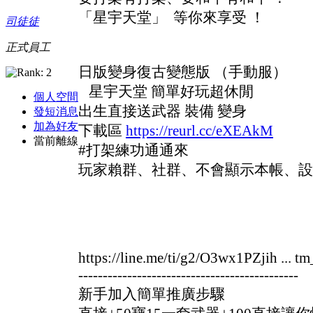
「星宇天堂」 等你來享受 ！
司徒徒
正式員工
日版變身復古變態版 （手動服）
星宇天堂 簡單好玩超休閒
個人空間
出生直接送武器 裝備 變身
發短消息
加為好友
下載區
https://reurl.cc/eXEAkM
當前離線
#打架練功通通來
玩家賴群、社群、不會顯示本帳、設
https://line.me/ti/g2/O3wx1PZjih ... 
---------------------------------------------
新手加入簡單推廣步驟