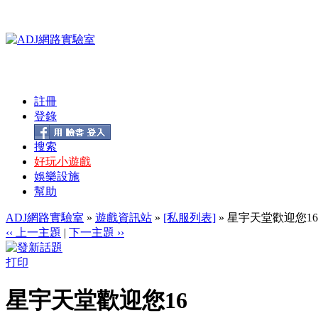
註冊
登錄
搜索
好玩小遊戲
娛樂設施
幫助
ADJ網路實驗室
»
遊戲資訊站
»
[私服列表]
» 星宇天堂歡迎您16
‹‹ 上一主題
|
下一主題 ››
打印
星宇天堂歡迎您16