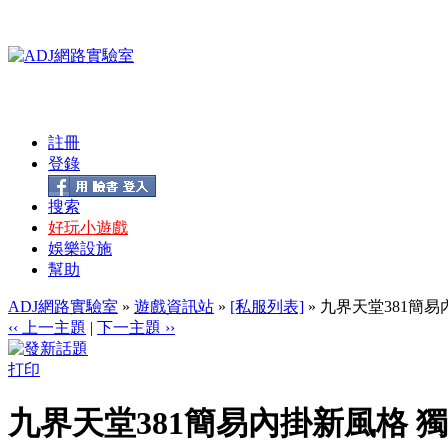
註冊
登錄
搜索
好玩小遊戲
娛樂設施
幫助
ADJ網路實驗室
»
遊戲資訊站
»
[私服列表]
» 九界天堂381簡
‹‹ 上一主題
|
下一主題 ››
打印
九界天堂381簡易內掛新風格 