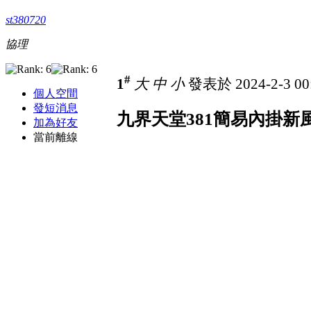
st380720
協理
#
1
大
中
小
發表於 2024-2-3 00
個人空間
發短消息
九界天堂381簡易內掛新
加為好友
當前離線