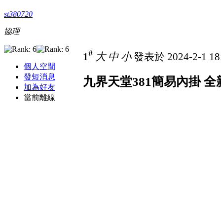
st380720
協理
#
1
大
中
小
發表於 2024-2-1 18
個人空間
發短消息
九界天堂381簡易內掛 全
加為好友
當前離線