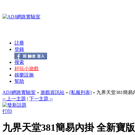
註冊
登錄
搜索
好玩小遊戲
娛樂設施
幫助
ADJ網路實驗室
»
遊戲資訊站
»
[私服列表]
» 九界天堂381簡易
‹‹ 上一主題
|
下一主題 ››
打印
九界天堂381簡易內掛 全新寶版