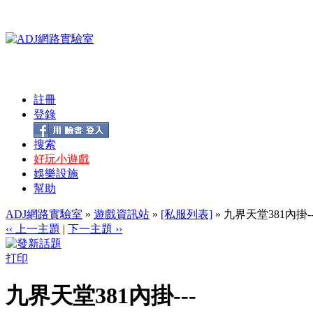
註冊
登錄
搜索
好玩小遊戲
娛樂設施
幫助
ADJ網路實驗室
»
遊戲資訊站
»
[私服列表]
» 九界天堂381內掛--
‹‹ 上一主題
|
下一主題 ››
打印
九界天堂381內掛---