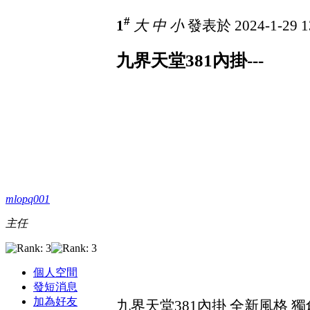
#
1
大
中
小
發表於 2024-1-29 1
九界天堂381內掛---
mlopq001
主任
個人空間
發短消息
加為好友
九界天堂381內掛 全新風格 獨