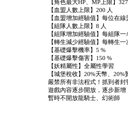
【角色最大HP、MP上限】327
【血盟人數上限】200 人
【血盟增加經驗值】每位在線盟
【組隊人數上限】8 人
【組隊增加經驗值】每組隊一名增
【轉生減少經驗值】每轉生一
【基礎爆擊機率】5 %
【基礎爆擊傷害】150 %
【妖精屬性】全屬性學習
【城堡稅收】20%天幣、20
嚴禁所有非法程式！抓到者封
遊戲內容逐步開放，逐步新增
暫時不開放龍騎士、幻術師