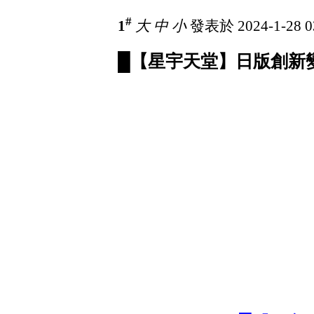
#
1
大
中
小
發表於 2024-1-28 0
█【星宇天堂】日版創新變