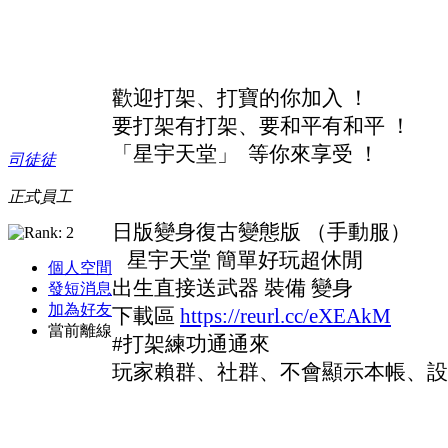
歡迎打架、打寶的你加入 ！
要打架有打架、要和平有和平 ！
「星宇天堂」 等你來享受 ！
司徒徒
正式員工
日版變身復古變態版 （手動服）
星宇天堂 簡單好玩超休閒
個人空間
出生直接送武器 裝備 變身
發短消息
加為好友
下載區
https://reurl.cc/eXEAkM
當前離線
#打架練功通通來
玩家賴群、社群、不會顯示本帳、設