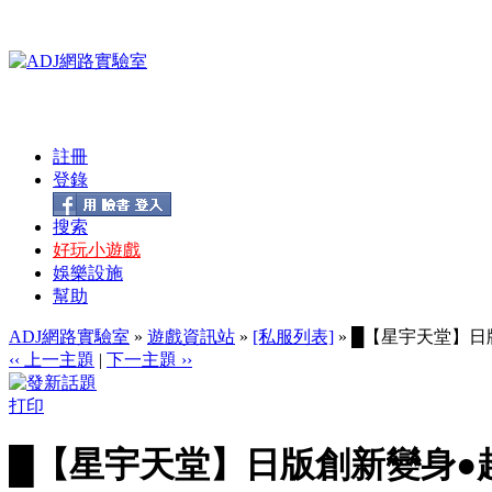
註冊
登錄
搜索
好玩小遊戲
娛樂設施
幫助
ADJ網路實驗室
»
遊戲資訊站
»
[私服列表]
» █【星宇天堂】日
‹‹ 上一主題
|
下一主題 ››
打印
█【星宇天堂】日版創新變身●