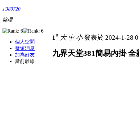
st380720
協理
#
1
大
中
小
發表於 2024-1-28 0
個人空間
發短消息
九界天堂381簡易內掛 全
加為好友
當前離線