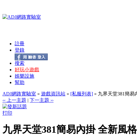
註冊
登錄
搜索
好玩小遊戲
娛樂設施
幫助
ADJ網路實驗室
»
遊戲資訊站
»
[私服列表]
» 九界天堂381簡易
‹‹ 上一主題
|
下一主題 ››
打印
九界天堂381簡易內掛 全新風格