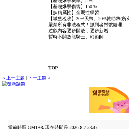
【基礎爆擊機率】5 %
【基礎爆擊傷害】150 %
【妖精屬性】全屬性學習
【城堡稅收】20%天幣、20%贊助幣(
嚴禁所有非法程式！抓到者封號處理
遊戲內容逐步開放，逐步新增
暫時不開放龍騎士、幻術師
TOP
‹‹ 上一主題
|
下一主題 ››
當前時區 GMT+8, 現在時間是 2026-8-7 23:47