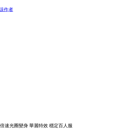
該作者
.5倍速光圈變身 華麗特效 穩定百人服