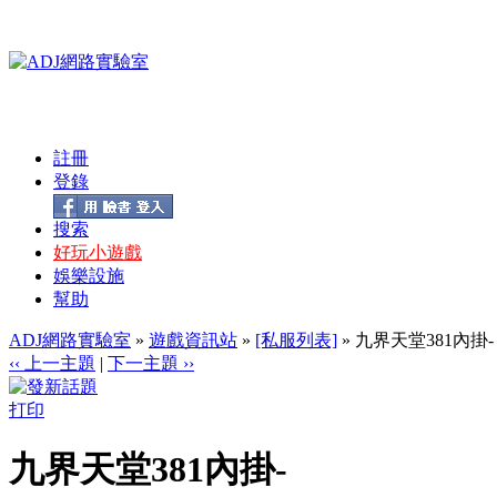
註冊
登錄
搜索
好玩小遊戲
娛樂設施
幫助
ADJ網路實驗室
»
遊戲資訊站
»
[私服列表]
» 九界天堂381內掛-
‹‹ 上一主題
|
下一主題 ››
打印
九界天堂381內掛-