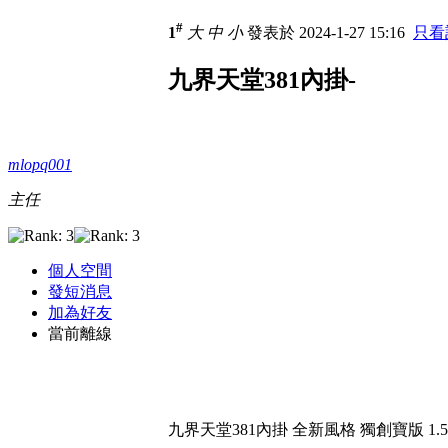
#
1
大
中
小
發表於 2024-1-27 15:16
只看
九界天堂381內掛-
mlopq001
主任
個人空間
發短消息
加為好友
當前離線
九界天堂381內掛 全新風格 獨創寶版 1