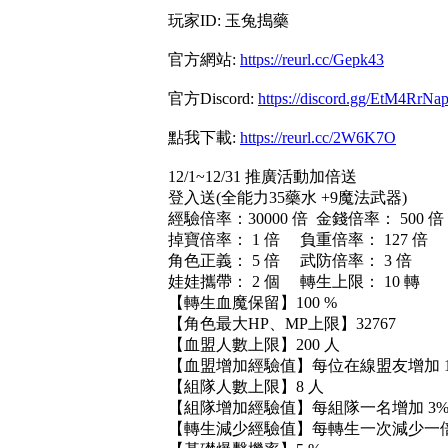
玩家ID: 玉兔搗藥
官方網站:
https://reurl.cc/Gepk43
官方Discord:
https://discord.gg/EtM4RrNa
點我下載:
https://reurl.cc/2W6K7O
12/1~12/31 推廣活動加倍送
登入送(全能力35藥水 +9魔法武器)
經驗倍率：30000 倍 金錢倍率： 500 倍
掉寶倍率： 1 倍 負重倍率： 127 倍
角色正義： 5 倍 武防倍率： 3 倍
娃娃攜帶： 2 個 轉生上限： 10 轉
【轉生血魔保留】100 %
【角色最大HP、MP上限】32767
【血盟人數上限】200 人
【血盟增加經驗值】每位在線盟友增加 1
【組隊人數上限】8 人
【組隊增加經驗值】每組隊一名增加 3%
【轉生減少經驗值】每轉生一次減少一