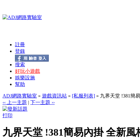
註冊
登錄
搜索
好玩小遊戲
娛樂設施
幫助
ADJ網路實驗室
»
遊戲資訊站
»
[私服列表]
» 九界天堂 !381
‹‹ 上一主題
|
下一主題 ››
打印
九界天堂 !381簡易內掛 全新風