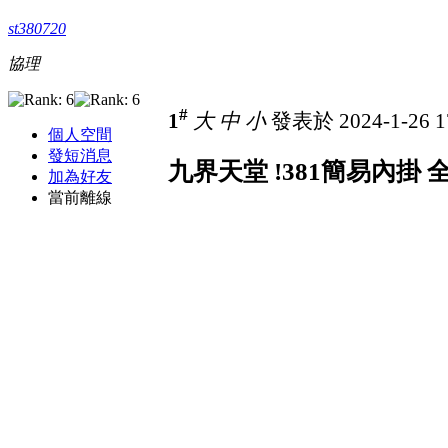
st380720
協理
#
1
大
中
小
發表於 2024-1-26 1
個人空間
發短消息
九界天堂 !381簡易內掛
加為好友
當前離線