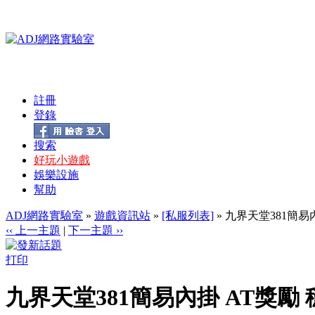
註冊
登錄
搜索
好玩小遊戲
娛樂設施
幫助
ADJ網路實驗室
»
遊戲資訊站
»
[私服列表]
» 九界天堂381簡易
‹‹ 上一主題
|
下一主題 ››
打印
九界天堂381簡易內掛 AT獎勵 