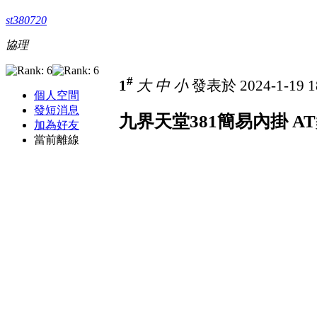
st380720
協理
#
1
大
中
小
發表於 2024-1-19 1
個人空間
發短消息
九界天堂381簡易內掛 AT
加為好友
當前離線