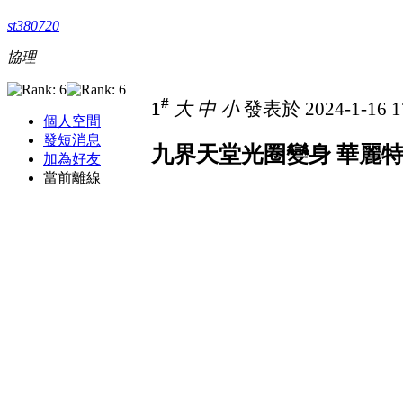
st380720
協理
#
1
大
中
小
發表於 2024-1-16 1
個人空間
發短消息
九界天堂光圈變身 華麗特效
加為好友
當前離線