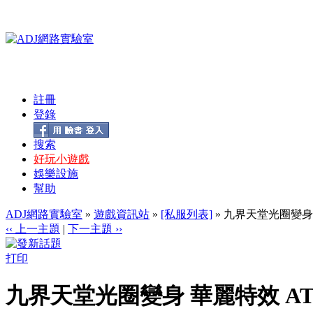
註冊
登錄
搜索
好玩小遊戲
娛樂設施
幫助
ADJ網路實驗室
»
遊戲資訊站
»
[私服列表]
» 九界天堂光圈變身 
‹‹ 上一主題
|
下一主題 ››
打印
九界天堂光圈變身 華麗特效 AT