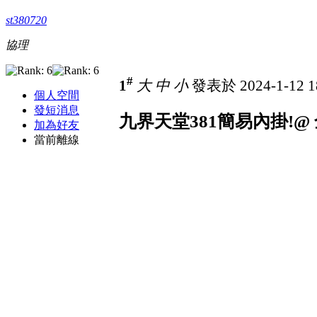
st380720
協理
#
1
大
中
小
發表於 2024-1-12 1
個人空間
發短消息
九界天堂381簡易內掛!@
加為好友
當前離線