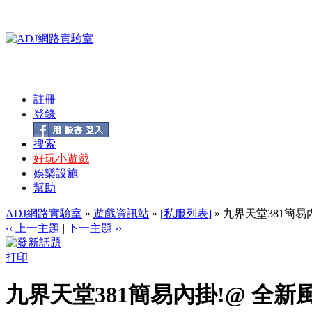
註冊
登錄
搜索
好玩小遊戲
娛樂設施
幫助
ADJ網路實驗室
»
遊戲資訊站
»
[私服列表]
» 九界天堂381簡易
‹‹ 上一主題
|
下一主題 ››
打印
九界天堂381簡易內掛!@ 全新