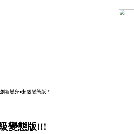
創新變身●超級變態版!!!
變態版!!!