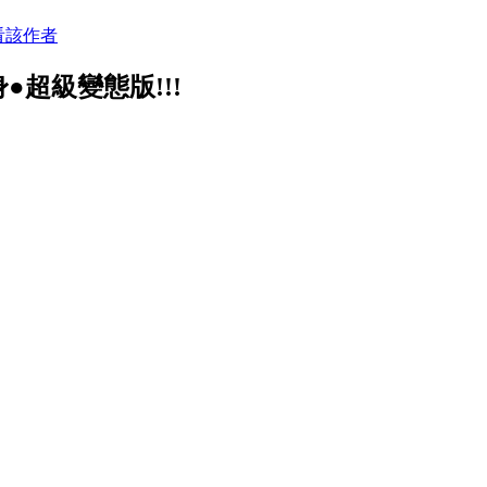
看該作者
超級變態版!!!