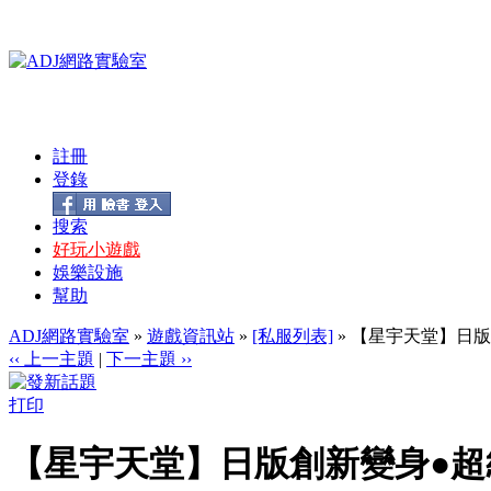
註冊
登錄
搜索
好玩小遊戲
娛樂設施
幫助
ADJ網路實驗室
»
遊戲資訊站
»
[私服列表]
» 【星宇天堂】日版
‹‹ 上一主題
|
下一主題 ››
打印
【星宇天堂】日版創新變身●超級