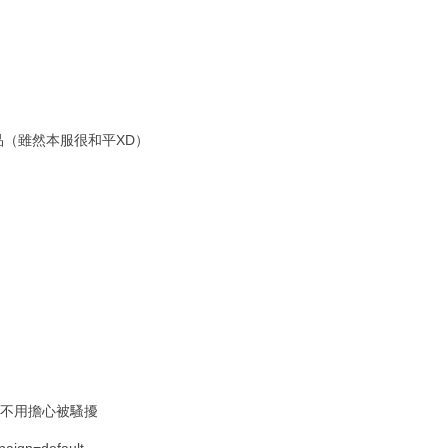
品（雖然本服很和平XD）
D不用擔心被騷擾