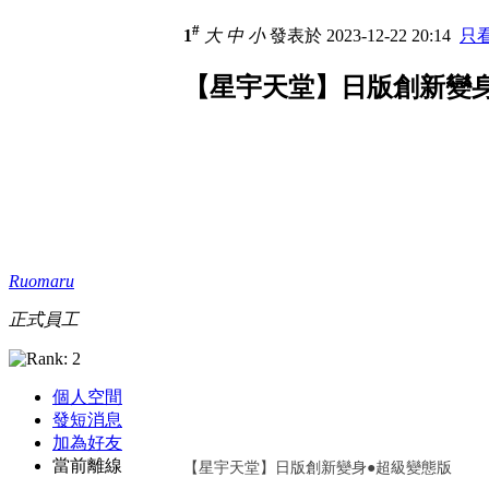
#
1
大
中
小
發表於 2023-12-22 20:14
只
【星宇天堂】日版創新變身●
Ruomaru
正式員工
個人空間
發短消息
加為好友
當前離線
【星宇天堂】日版創新變身●超級變態版