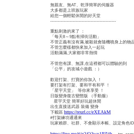
無親友、無AT、乾淨簡單的伺服器
大多都是上班族玩家
給您一個輕鬆休閒的好天堂
--------------------------------------------
重點刺激的來了 ：
「每天8～9點有掃街活動」
不管正義有沒有滿,被殺就會隨機噴身上的物
不管怎麼樣都快來加入一起玩
活動滿滿,大家都非常熱情
不管您有課、無課,在這裡都可以體驗的到
「公平」的攻城小遊戲 ：）
歡迎打架、打寶的你加入 ！
要打架有打架、要和平有和平 ！
「星宇天堂」 等你來享受 ！
日版變身復古變態版 （手動服）
星宇天堂 簡單好玩超休閒
出生直接送武器 裝備 變身
https://reurl.cc/eXEAkM
下載區
#打架練功通通來
玩家賴群、社群、不會顯示本帳、設定角色I
https://line.me/ti/g2/O3wx1PZjih