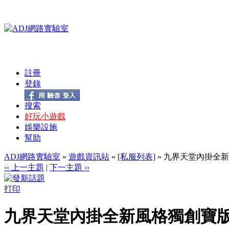
註冊
登錄
搜索
好玩小遊戲
娛樂設施
幫助
ADJ網路實驗室
»
遊戲資訊站
»
[私服列表]
» 九界天堂內掛全
‹‹ 上一主題
|
下一主題 ››
打印
九界天堂內掛全新風格獨創寶版