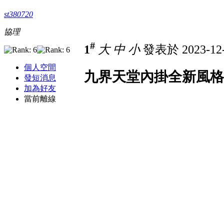
st380720
協理
#
1
大
中
小
發表於 2023-12-
個人空間
九界天堂內掛全新風格
發短消息
加為好友
當前離線