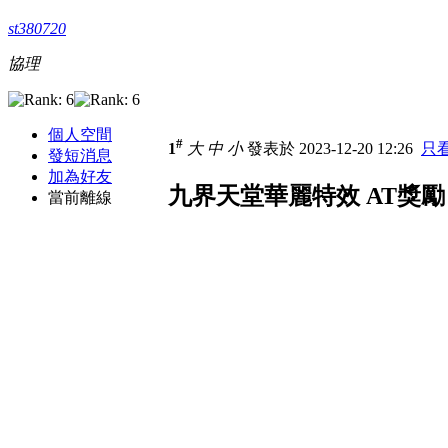
st380720
協理
個人空間
#
1
大
中
小
發表於 2023-12-20 12:26
只
發短消息
加為好友
九界天堂華麗特效 AT獎勵 
當前離線