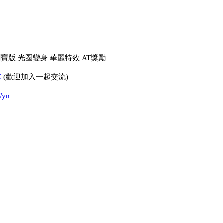
獨創寶版 光圈變身 華麗特效 AT獎勵
Z
(歡迎加入一起交流)
qWyn