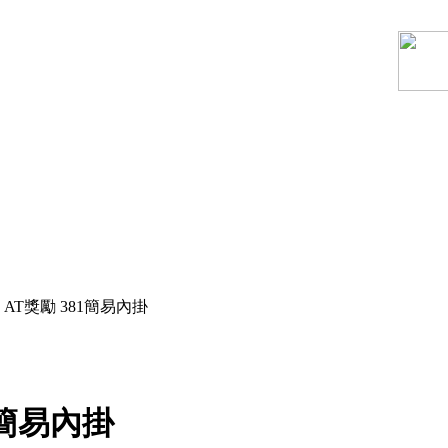
AT獎勵 381簡易內掛
1簡易內掛