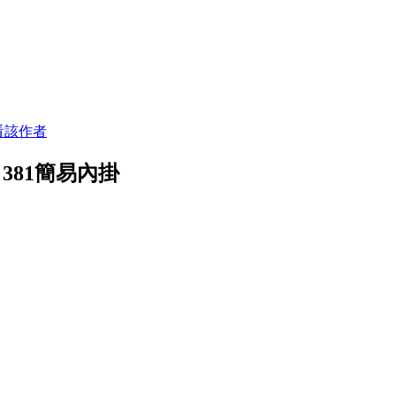
看該作者
381簡易內掛