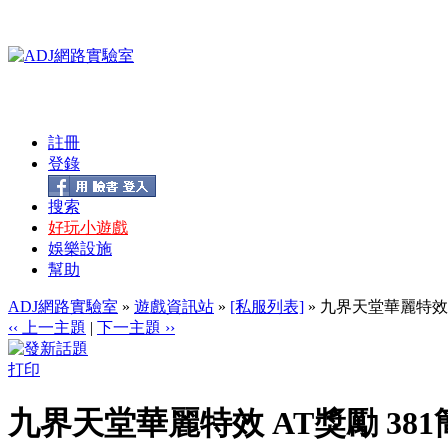
註冊
登錄
搜索
好玩小遊戲
娛樂設施
幫助
ADJ網路實驗室
»
遊戲資訊站
»
[私服列表]
» 九界天堂華麗特效 
‹‹ 上一主題
|
下一主題 ››
打印
九界天堂華麗特效 AT獎勵 38