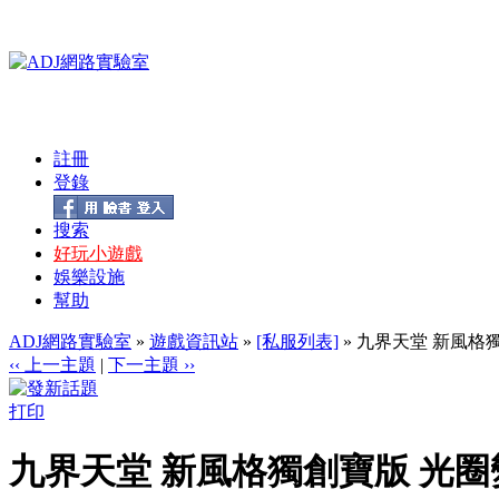
註冊
登錄
搜索
好玩小遊戲
娛樂設施
幫助
ADJ網路實驗室
»
遊戲資訊站
»
[私服列表]
» 九界天堂 新風格
‹‹ 上一主題
|
下一主題 ››
打印
九界天堂 新風格獨創寶版 光圈