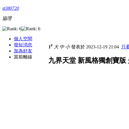
st380720
協理
個人空間
發短消息
#
1
大
中
小
發表於 2023-12-19 21:04
只
加為好友
當前離線
九界天堂 新風格獨創寶版