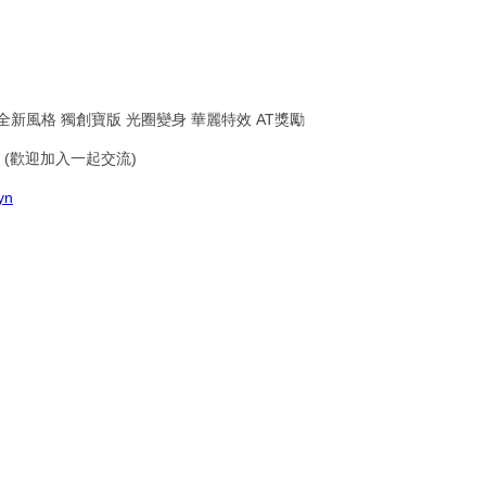
掛 全新風格 獨創寶版 光圈變身 華麗特效 AT獎勵
(歡迎加入一起交流)
yn