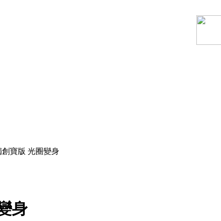
獨創寶版 光圈變身
變身