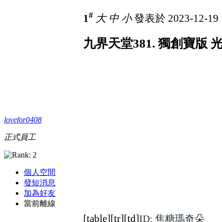
#
1
大
中
小
發表於 2023-12-19 
九界天堂381. 獨創寶版
lovefor0408
正式員工
個人空間
發短消息
加為好友
當前離線
[table][tr][td]
ID: 焦糖瑪奇朵