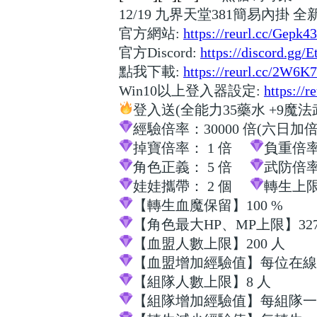
12/19 九界天堂381簡易內掛
官方網站:
https://reurl.cc/Gepk43
官方Discord:
https://discord.gg
點我下載:
https://reurl.cc/2W6K
Win10以上登入器設定:
https://
登入送(全能力35藥水 +9
經驗倍率：30000 倍(六日加
掉寶倍率： 1 倍
負重倍率：
角色正義： 5 倍
武防倍率
娃娃攜帶： 2 個
轉生上限：
【轉生血魔保留】100 %
【角色最大HP、MP上限】327
【血盟人數上限】200 人
【血盟增加經驗值】每位在線盟
【組隊人數上限】8 人
【組隊增加經驗值】每組隊一名