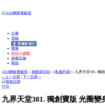
註冊
登錄
搜索
好玩小遊戲
娛樂設施
幫助
ADJ網路實驗室
»
遊戲資訊站
»
[私服列表]
» 九界天堂381. 
‹‹ 上一主題
|
下一主題 ››
打印
九界天堂381. 獨創寶版 光圈變