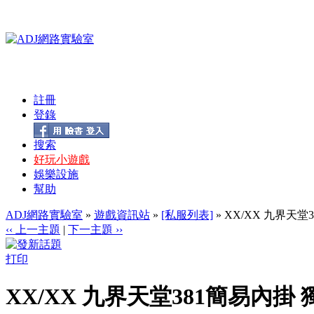
註冊
登錄
搜索
好玩小遊戲
娛樂設施
幫助
ADJ網路實驗室
»
遊戲資訊站
»
[私服列表]
» XX/XX 九界天
‹‹ 上一主題
|
下一主題 ››
打印
XX/XX 九界天堂381簡易內掛