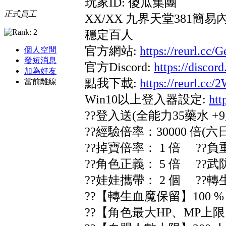
玩家ID: 傻瓜集團
正式員工
XX/XX 九界天堂381簡
穩定百人
官方網站:
https://reurl.cc/
個人空間
發短消息
官方Discord:
https://disco
加為好友
點我下載:
https://reurl.cc
當前離線
Win10以上登入器設定:
htt
??登入送(全能力35藥水
??經驗倍率：30000 倍(六
??掉寶倍率： 1 倍 ??負重
??角色正義： 5 倍 ??武
??娃娃攜帶： 2 個 ??轉
??【轉生血魔保留】100 %
??【角色最大HP、MP上限】