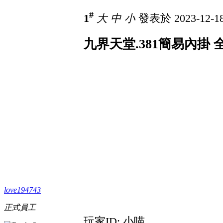
#
1
大
中
小
發表於 2023-12-18
九界天堂.381簡易內掛
love194743
正式員工
玩家ID: 小喵