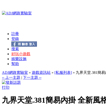
註冊
登錄
搜索
好玩小遊戲
娛樂設施
幫助
ADJ網路實驗室
»
遊戲資訊站
»
[私服列表]
» 九界天堂.381簡
‹‹ 上一主題
|
下一主題 ››
打印
九界天堂.381簡易內掛 全新風