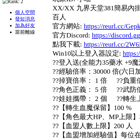
XX/XX 九界天堂381簡易
個人空間
百人
發短消息
官方網站:
https://reurl.cc/Gep
加為好友
當前離線
官方Discord:
https://discord
點我下載:
https://reurl.cc/2
Win10以上登入器設定:
https:
??登入送(全能力35藥水 
??經驗倍率：30000 倍(六日加
??掉寶倍率： 1 倍 ??負重倍
??角色正義： 5 倍 ??武防
??娃娃攜帶： 2 個 ??轉生上
??【轉生血魔保留】100 %
??【角色最大HP、MP上限】3
??【血盟人數上限】200 人
??【血盟增加經驗值】每位在