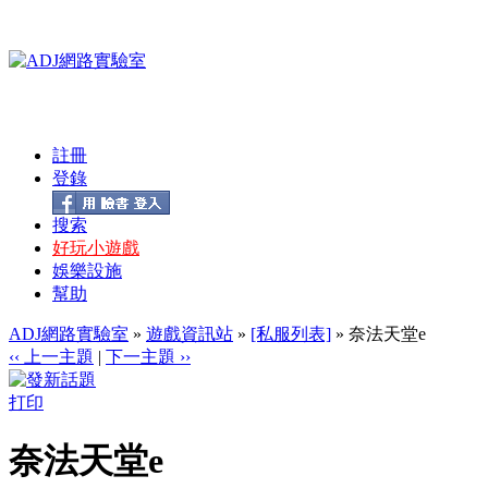
註冊
登錄
搜索
好玩小遊戲
娛樂設施
幫助
ADJ網路實驗室
»
遊戲資訊站
»
[私服列表]
» 奈法天堂e
‹‹ 上一主題
|
下一主題 ››
打印
奈法天堂e