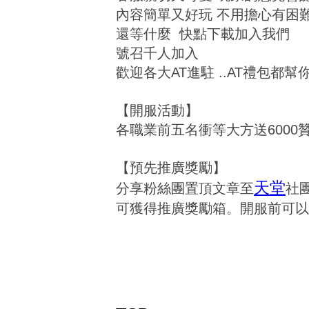
內容簡單又好玩 不用擔心有困
還等什麼 快點下載加入我們
號召千人加入
歡迎各大AT進駐 ..AT禮包都
【開服活動】
各職業前五名衝等大方送6000
【預先推廣獎勵】
天堂
分享粉絲團置頂文章至
社
可獲得推廣獎勵箱。開服前可以累