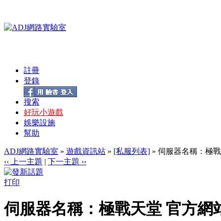
註冊
登錄
搜索
好玩小遊戲
娛樂設施
幫助
ADJ網路實驗室
»
遊戲資訊站
»
[私服列表]
» 伺服器名稱：極戰天堂 官
‹‹ 上一主題
|
下一主題 ››
打印
伺服器名稱：極戰天堂 官方網站：https