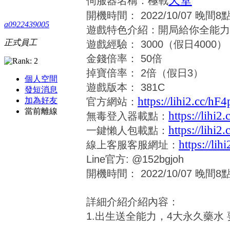
天堂
伺服器名稱：極戰
開機時間： 2022/10/07 晚間8
a0922439005
遊戲特色介紹：開局給你全能力
正式員工
遊戲經驗： 3000（假日4000）
金錢倍率： 50倍
掉寶倍率： 2倍（假日3）
個人空間
遊戲版本： 381C
發短消息
https://lihi2.cc/hF4
加為好友
官方網站：
當前離線
https://lihi
無毒登入器載點：
https://lihi
一鍵懶人包載點：
https://li
線上客服客服網址：
Line官方: @152bgjoh
開機時間： 2022/10/07 晚間8
詳細介紹介紹內容：
1.出生送全能力，4大永久藥水 