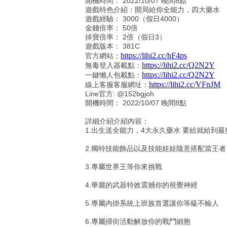
開機時間： 2022/10/07 晚間8點
遊戲特色介紹：開局給你全能力，四大藥水
遊戲經驗： 3000（假日4000）
金錢倍率： 50倍
掉寶倍率： 2倍（假日3）
遊戲版本： 381C
https://lihi2.cc/hF4ps
官方網站：
https://lihi2.cc/Q2N2Y
無毒登入器載點：
https://lihi2.cc/Q2N2Y
一鍵懶人包載點：
https://lihi2.cc/VFnJM
線上客服客服網址：
Line官方: @152bgjoh
開機時間： 2022/10/07 晚間8點
詳細介紹介紹內容：
1.出生送全能力，4大永久藥水 要給就給到最
2.獨特技能飾品以及技能娃娃隨意搭配當王者
3.專屬世界王等你來挑戰
4.華麗的武器特效震撼你的視覺神經
5.專屬內掛系統上班族首選讓你等級不輸人
6.專屬掃街活動解放你的戰鬥細胞