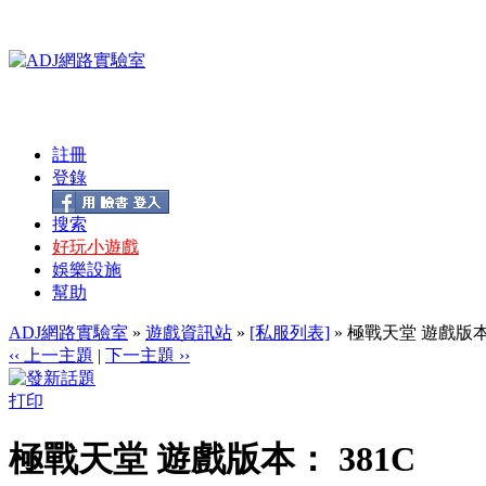
註冊
登錄
搜索
好玩小遊戲
娛樂設施
幫助
ADJ網路實驗室
»
遊戲資訊站
»
[私服列表]
» 極戰天堂 遊戲版本：
‹‹ 上一主題
|
下一主題 ››
打印
極戰天堂 遊戲版本： 381C