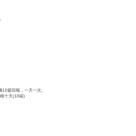
戰
！
滿10篇回報，一天一次。
十天(10箱)