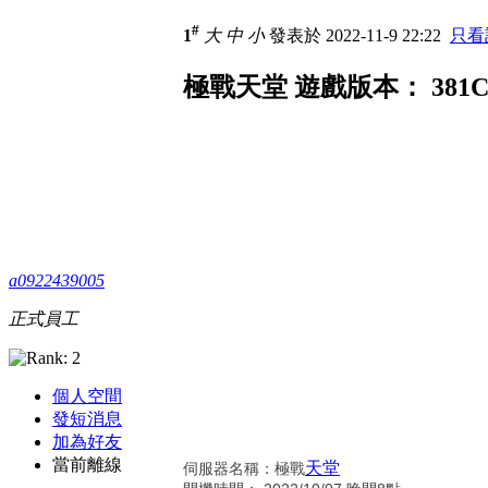
#
1
大
中
小
發表於 2022-11-9 22:22
只看
極戰天堂 遊戲版本： 381
a0922439005
正式員工
個人空間
發短消息
加為好友
當前離線
天堂
伺服器名稱：極戰