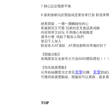
7.精心設定職業平衡
8.最刺激耐玩的寶版就是要你來打架 歡迎來
經典寶版，一層一層觸碰你的心
客服親切又可愛 玩家的意見會認真傾聽
內容簡單又好玩 不用擔心有困難度
還等什麼 快點下載加入我們
號召千人加入
歡迎各大AT進駐 ..AT禮包都幫你準備好好了
【開服活動】
各職業前五名衝等大方送6000贊助禮包！！
【預先推廣獎勵】
天堂
天堂
分享粉絲團置頂文章至
社團、
群組
可獲得推廣獎勵箱。開服前可以累積，最多累積
TOP