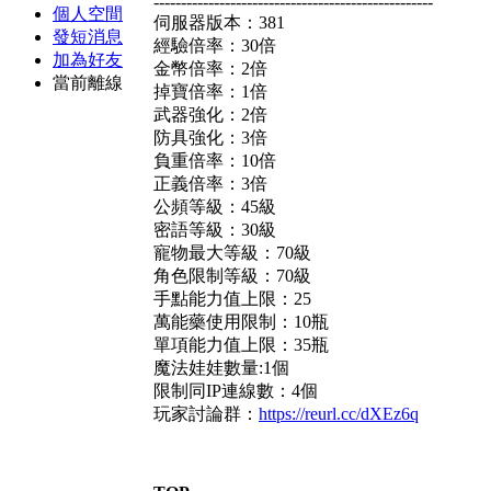
---------------------------------------------------
個人空間
伺服器版本：381
發短消息
經驗倍率：30倍
加為好友
金幣倍率：2倍
當前離線
掉寶倍率：1倍
武器強化：2倍
防具強化：3倍
負重倍率：10倍
正義倍率：3倍
公頻等級：45級
密語等級：30級
寵物最大等級：70級
角色限制等級：70級
手點能力值上限：25
萬能藥使用限制：10瓶
單項能力值上限：35瓶
魔法娃娃數量:1個
限制同IP連線數：4個
玩家討論群：
https://reurl.cc/dXEz6q