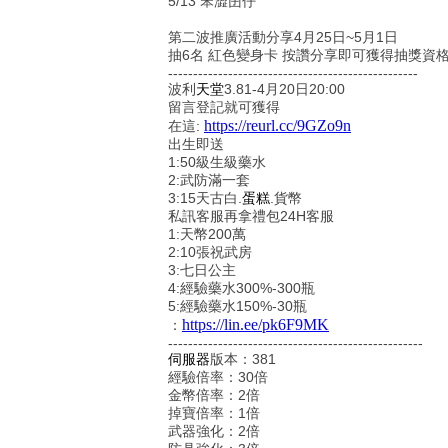
5/13 笨澀囝仔
第二波推廣活動分享4月25日~5月1日
抽6名 紅色變身卡 按讚分享即可獲得抽獎資
--------------------------------------------------
波利
天堂
3.81-4月20日20:00
留言登記就可獲得
https://reurl.cc/9GZo9n
在這:
出生即送
1:50級生級藥水
2:武防滿一套
3:15天古白.
蛋糕
.貨幣
私訊客服再拿禮包24H客服
1:天幣200萬
2:10張祝武房
3:七日公主
4:經驗藥水300%-300瓶
5:經驗藥水150%-30瓶
https://lin.ee/pk6F9MK
：
---------------------------------------------------
伺服器
版本：381
經驗倍率：30倍
金幣倍率：2倍
掉寶倍率：1倍
武器強化：2倍