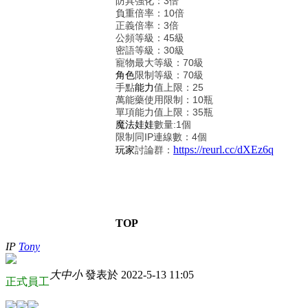
防具強化：3倍
負重倍率：10倍
正義倍率：3倍
公頻等級：45級
密語等級：30級
寵物最大等級：70級
角色
限制等級：70級
手點
能力
值上限：25
萬能藥使用限制：10瓶
單項能力值上限：35瓶
魔法娃娃
數量:1個
限制同IP連線數：4個
https://reurl.cc/dXEz6q
玩家
討論群：
TOP
IP
Tony
大
中
小
發表於 2022-5-13 11:05
正式員工