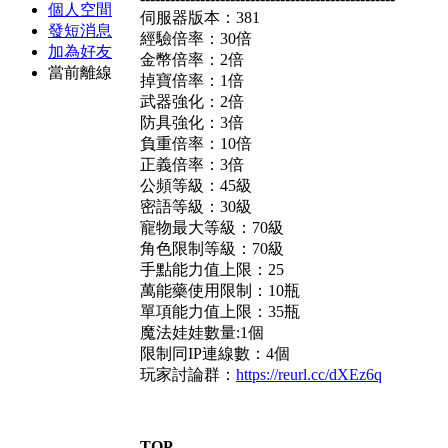
個人空間
伺服器版本：381
發短消息
經驗倍率：30倍
加為好友
金幣倍率：2倍
當前離線
掉寶倍率：1倍
武器強化：2倍
防具強化：3倍
負重倍率：10倍
正義倍率：3倍
公頻等級：45級
密語等級：30級
寵物最大等級：70級
角色限制等級：70級
手點能力值上限：25
萬能藥使用限制：10瓶
單項能力值上限：35瓶
魔法娃娃數量:1個
限制同IP連線數：4個
玩家討論群：
https://reurl.cc/dXEz6q
TOP