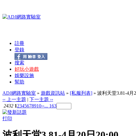
註冊
登錄
搜索
好玩小遊戲
娛樂設施
幫助
ADJ網路實驗室
»
遊戲資訊站
»
[私服列表]
» 波利天堂3.81-4月2
‹‹ 上一主題
|
下一主題 ››
2432
1
2
3
4
5
6
7
8
9
10
››
... 163
打印
波利天堂3.81-4月20日20:00