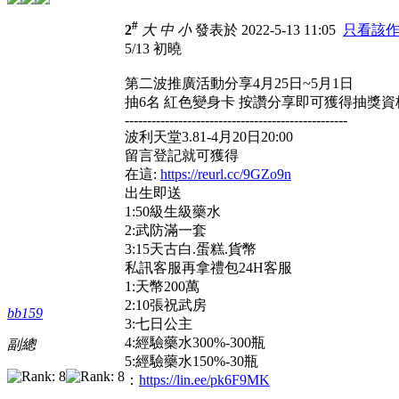
#
2
大
中
小
發表於 2022-5-13 11:05
只看該
5/13 初曉
第二波推廣活動分享4月25日~5月1日
抽6名 紅色變身卡 按讚分享即可獲得抽獎資
--------------------------------------------------
波利天堂3.81-4月20日20:00
留言登記就可獲得
在這:
https://reurl.cc/9GZo9n
出生即送
1:50級生級藥水
2:武防滿一套
3:15天古白.蛋糕.貨幣
私訊客服再拿禮包24H客服
1:天幣200萬
2:10張祝武房
bb159
3:七日公主
4:經驗藥水300%-300瓶
副總
5:經驗藥水150%-30瓶
：
https://lin.ee/pk6F9MK
---------------------------------------------------