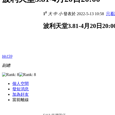
#
1
大
中
小
發表於 2022-5-13 10:58
只看
波利天堂3.81-4月20日20:0
bb159
副總
個人空間
發短消息
加為好友
當前離線