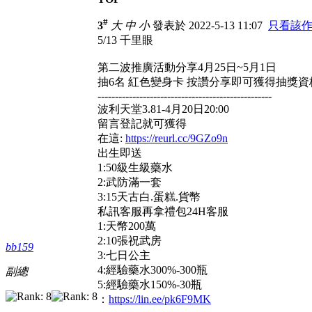
#
3
大
中
小
發表於 2022-5-13 11:07
只看該
5/13 千里眼
第二波推廣活動分享4月25日~5月1日
抽6名 紅色變身卡 按讚分享即可獲得抽獎資
--------------------------------------------------
波利天堂3.81-4月20日20:00
留言登記就可獲得
在這:
https://reurl.cc/9GZo9n
出生即送
1:50級生級藥水
2:武防滿一套
3:15天古白.蛋糕.貨幣
私訊客服再拿禮包24H客服
1:天幣200萬
2:10張祝武房
bb159
3:七日公主
4:經驗藥水300%-300瓶
副總
5:經驗藥水150%-30瓶
：
https://lin.ee/pk6F9MK