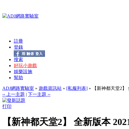
註冊
登錄
搜索
好玩小遊戲
娛樂設施
幫助
ADJ網路實驗室
»
遊戲資訊站
»
[私服列表]
» 【新神都天堂2】 
‹‹ 上一主題
|
下一主題 ››
打印
【新神都天堂2】 全新版本 202