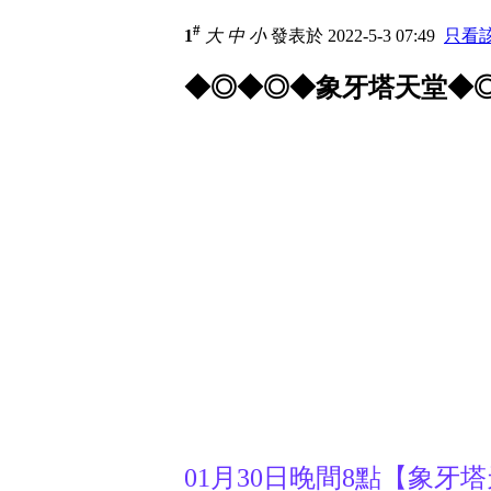
#
1
大
中
小
發表於 2022-5-3 07:49
只看
◆◎◆◎◆象牙塔天堂◆
01月30日晚間8點【象