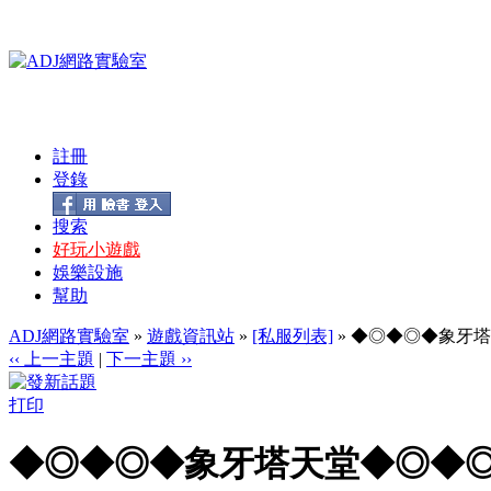
註冊
登錄
搜索
好玩小遊戲
娛樂設施
幫助
ADJ網路實驗室
»
遊戲資訊站
»
[私服列表]
» ◆◎◆◎◆象牙
‹‹ 上一主題
|
下一主題 ››
打印
◆◎◆◎◆象牙塔天堂◆◎◆