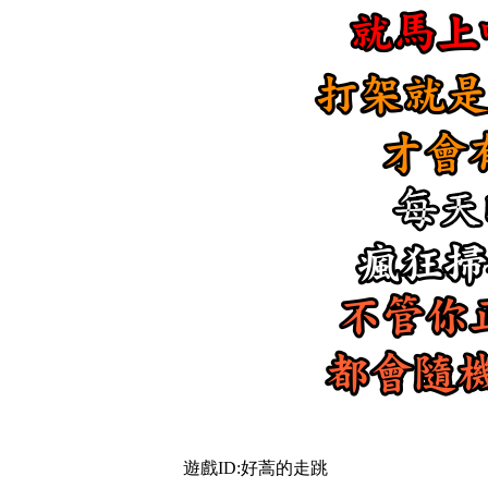
遊戲ID:好蒿的走跳