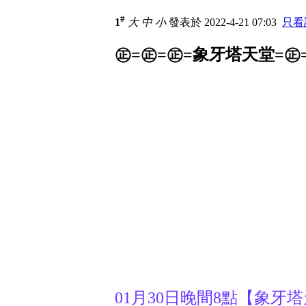
#
1
大
中
小
發表於 2022-4-21 07:03
只看
㊣=㊣=㊣=象牙塔天堂=㊣
01月30日晚間8點【象