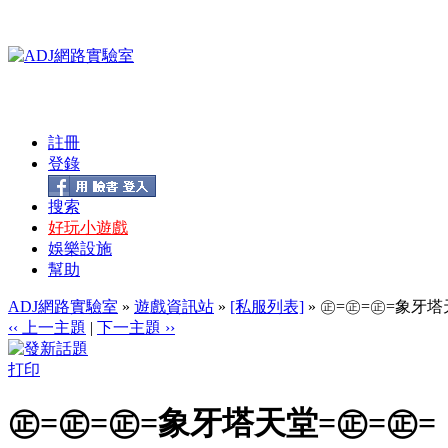
註冊
登錄
搜索
好玩小遊戲
娛樂設施
幫助
ADJ網路實驗室
»
遊戲資訊站
»
[私服列表]
» ㊣=㊣=㊣=象牙塔
‹‹ 上一主題
|
下一主題 ››
打印
㊣=㊣=㊣=象牙塔天堂=㊣=㊣=