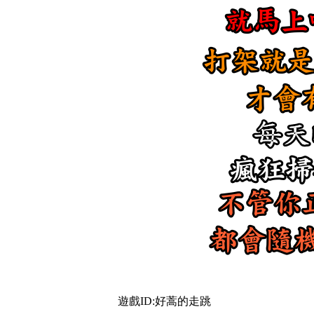
遊戲ID:好蒿的走跳