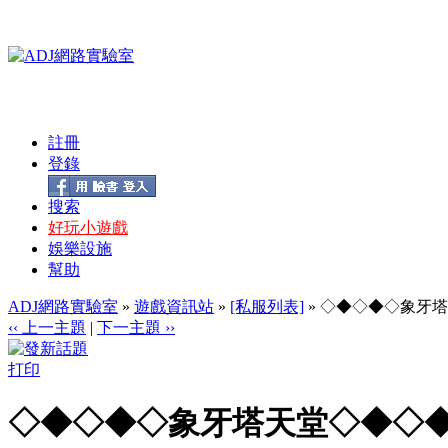
註冊
登錄
搜索
好玩小遊戲
娛樂設施
幫助
ADJ網路實驗室
»
遊戲資訊站
»
[私服列表]
» ◇◆◇◆◇象牙
‹‹ 上一主題
|
下一主題 ››
打印
◇◆◇◆◇象牙塔天堂◇◆◇