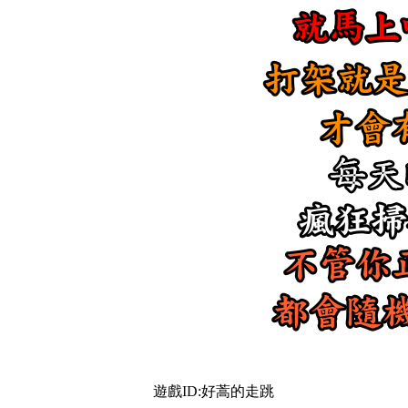
遊戲ID:好蒿的走跳