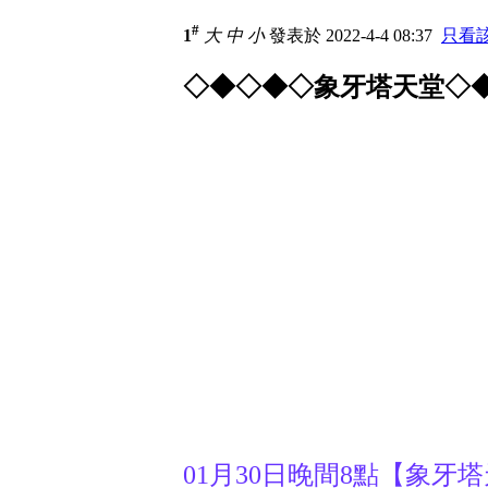
#
1
大
中
小
發表於 2022-4-4 08:37
只看
◇◆◇◆◇象牙塔天堂◇
01月30日晚間8點【象