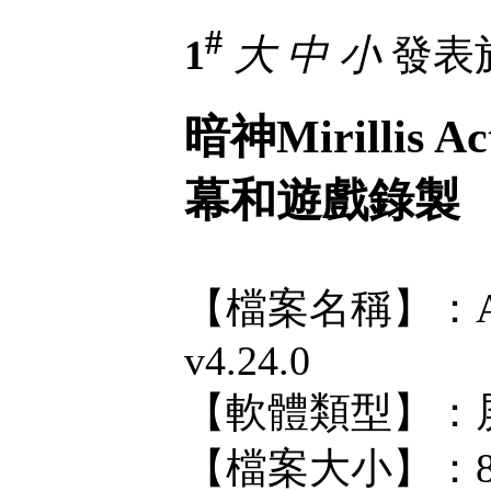
#
1
大
中
小
發表於 
暗神Mirillis 
幕和遊戲錄製
【檔案名稱】：Actio
v4.24.0
【軟體類型】：
【檔案大小】：8