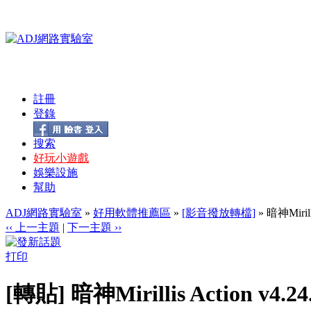
註冊
登錄
搜索
好玩小遊戲
娛樂設施
幫助
ADJ網路實驗室
»
好用軟體推薦區
»
[影音撥放轉檔]
» 暗神Miri
‹‹ 上一主題
|
下一主題 ››
打印
[轉貼] 暗神Mirillis Actio