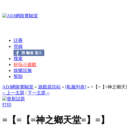
註冊
登錄
搜索
好玩小遊戲
娛樂設施
幫助
ADJ網路實驗室
»
遊戲資訊站
»
[私服列表]
» =【=【=神之鄉天
‹‹ 上一主題
|
下一主題 ››
打印
=【=【=神之鄉天堂=】=】