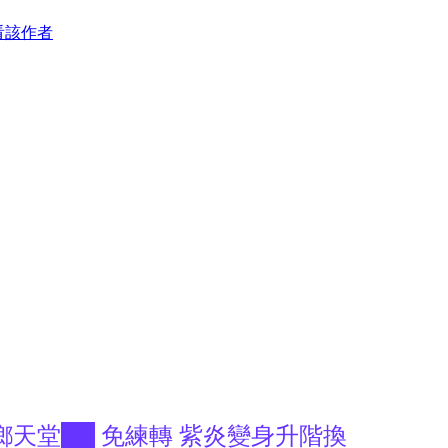
看該作者
】
之鄉天堂██ 免練轉 紫炎變身升階換