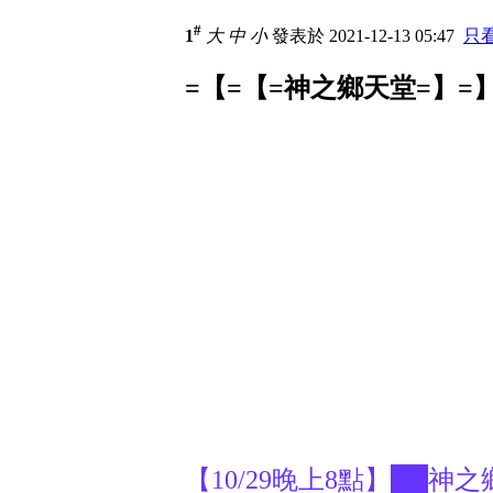
#
1
大
中
小
發表於 2021-12-13 05:47
只
=【=【=神之鄉天堂=】=
【10/29晚上8點】██神