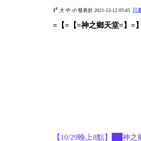
#
1
大
中
小
發表於 2021-12-12 05:45
只
=【=【=神之鄉天堂=】=】
【10/29晚上8點】██神