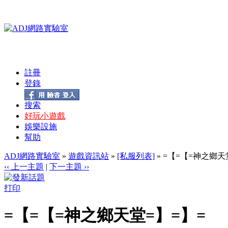
註冊
登錄
搜索
好玩小遊戲
娛樂設施
幫助
ADJ網路實驗室
»
遊戲資訊站
»
[私服列表]
» =【=【=神之鄉天
‹‹ 上一主題
|
下一主題 ››
打印
=【=【=神之鄉天堂=】=】=