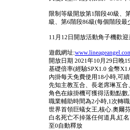
限制等級開放第1階段40級、第
級、第6階段86級(每個階段最
11月12日開放活動角子機歡迎
遊戲網址:
www.lineageangel.co
開放日期 2021年10月29日晚1
基礎倍率(經驗SPX1.0 金幣X1.0
內掛每天免費使用18小時,可續
先知主教互合、長老席琳互合
角色在線掛機可獲得活動點數,
職業輔助時間為2小時,1次轉職
世界首領巨蟻女王,核心.奧爾芬
白名死亡不掉落任何道具,紅名P
至0自動釋放