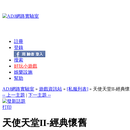
註冊
登錄
搜索
好玩小遊戲
娛樂設施
幫助
ADJ網路實驗室
»
遊戲資訊站
»
[私服列表]
» 天使天堂II-經典
‹‹ 上一主題
|
下一主題 ››
打印
天使天堂II-經典懷舊