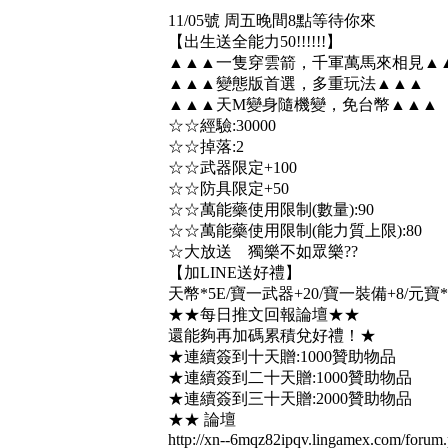
11/05號 周五晚間8點等待你來
【出生送全能力50!!!!!!】
▲▲▲一隻穿雲箭，千軍萬馬來相見▲
▲▲▲變態版首選，多重玩法▲▲▲
▲▲▲天M變身隨機變，免台幣▲▲▲
☆☆經驗:30000
☆☆掉落:2
☆☆武器限定+100
☆☆防具限定+50
☆☆萬能藥使用限制(數量):90
☆☆萬能藥使用限制(能力質上限):80
☆大放送 獨樂不如眾樂??
【加LINE送好禮】
天幣*5E/寶一武器+20/寶一裝備+8/元寶*6
★★每日推文回報論壇★★
還能夠再加碼累積兌好禮！★
★連續簽到十天贈:1000贊助物品
★連續簽到二十天贈:1000贊助物品
★連續簽到三十天贈:2000贊助物品
★★ 論壇
http://xn--6mqz82ipqv.lingamex.com/forum