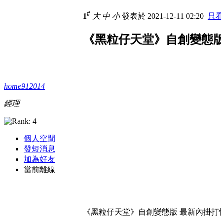
#
1
大
中
小
發表於 2021-12-11 02:20
只
《黑粒仔天堂》自創變態版
home912014
經理
個人空間
發短消息
加為好友
當前離線
《黑粒仔天堂》自創變態版 最新內掛打