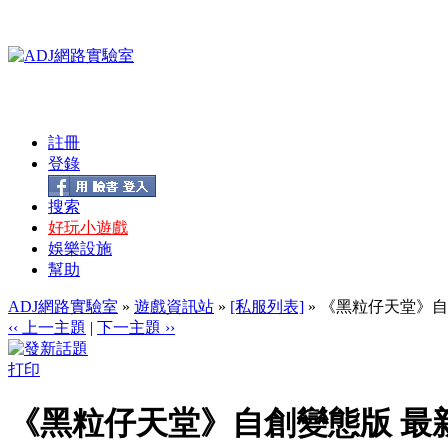
註冊
登錄
搜索
好玩小遊戲
娛樂設施
幫助
ADJ網路實驗室
»
遊戲資訊站
»
[私服列表]
» 《黑粒仔天堂》自
‹‹ 上一主題
|
下一主題 ››
打印
《黑粒仔天堂》自創變態版 最