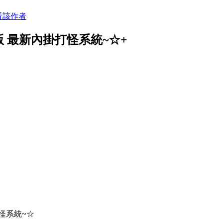
看該作者
 最新內掛打怪系統~☆+
怪系統~☆