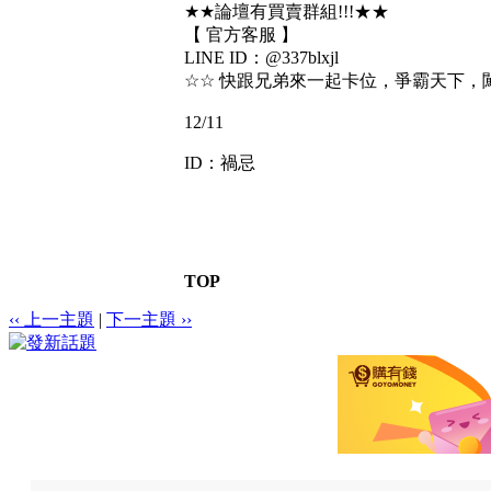
★★論壇有買賣群組!!!★★
【 官方客服 】
LINE ID：@337blxjl
☆☆ 快跟兄弟來一起卡位，爭霸天下，
12/11
ID：禍忌
TOP
‹‹ 上一主題
|
下一主題 ››