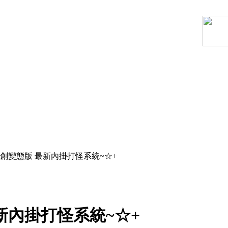
創變態版 最新內掛打怪系統~☆+
新內掛打怪系統~☆+