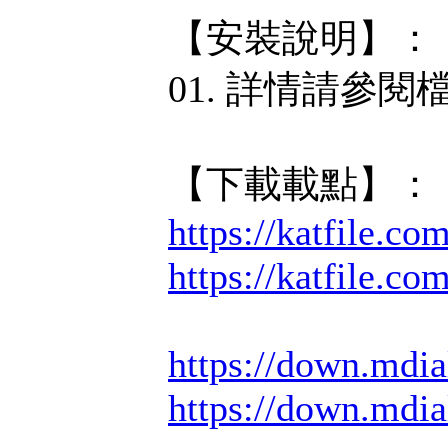
【安裝說明】：
01. 詳情請參
【下載載點】：
https://katfile.c
https://katfile.c
https://down.mdi
https://down.mdi