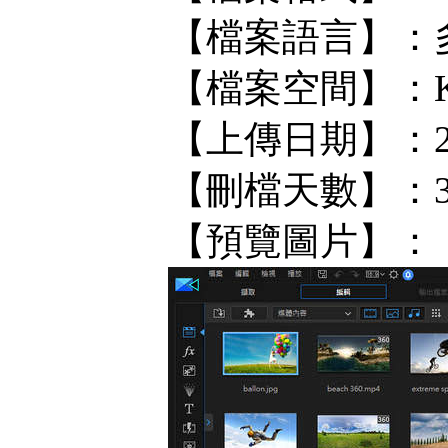
【檔案語言】：
【檔案空間】：KF/
【上傳日期】：202
【刪檔天數】：
【預覽圖片】：