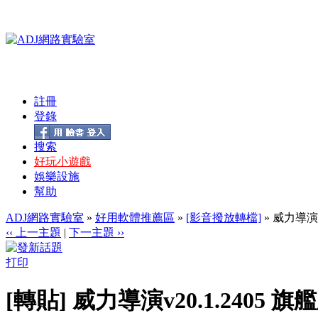
註冊
登錄
搜索
好玩小遊戲
娛樂設施
幫助
ADJ網路實驗室
»
好用軟體推薦區
»
[影音撥放轉檔]
» 威力導演
‹‹ 上一主題
|
下一主題 ››
打印
[轉貼] 威力導演v20.1.240