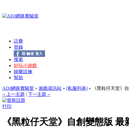
註冊
登錄
搜索
好玩小遊戲
娛樂設施
幫助
ADJ網路實驗室
»
遊戲資訊站
»
[私服列表]
» 《黑粒仔天堂》自
‹‹ 上一主題
|
下一主題 ››
打印
《黑粒仔天堂》自創變態版 最