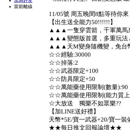
加為好友
當前離線
11/05號 周五晚間8點等待你來
【出生送全能力50!!!!!!】
▲▲▲一隻穿雲箭，千軍萬馬
▲▲▲變態版首選，多重玩法
▲▲▲天M變身隨機變，免台
☆☆經驗:30000
☆☆掉落:2
☆☆武器限定+100
☆☆防具限定+50
☆☆萬能藥使用限制(數量):90
☆☆萬能藥使用限制(能力質上限
☆大放送 獨樂不如眾樂??
【加LINE送好禮】
天幣*5E/寶一武器+20/寶一裝備
★★每日推文回報論壇★★