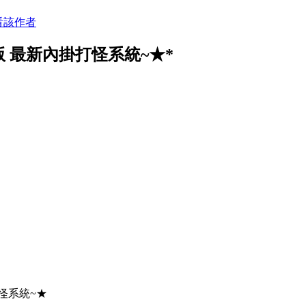
看該作者
 最新內掛打怪系統~★*
怪系統~★