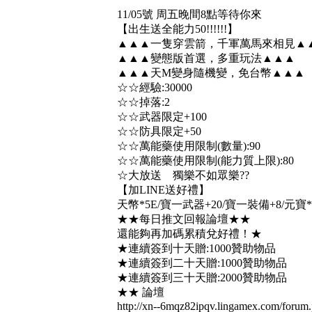
11/05號 周五晚間8點等待你來
【出生送全能力50!!!!!!】
▲▲▲一隻穿雲箭，千軍萬馬來相見▲
▲▲▲變態版首選，多重玩法▲▲▲
▲▲▲天M變身隨機變，免台幣▲▲▲
☆☆經驗:30000
☆☆掉落:2
☆☆武器限定+100
☆☆防具限定+50
☆☆萬能藥使用限制(數量):90
☆☆萬能藥使用限制(能力質上限):80
☆大放送 獨樂不如眾樂??
【加LINE送好禮】
天幣*5E/寶一武器+20/寶一裝備+8/元寶*6
★★每日推文回報論壇★★
還能夠再加碼累積兌好禮！★
★連續簽到十天贈:1000贊助物品
★連續簽到二十天贈:1000贊助物品
★連續簽到三十天贈:2000贊助物品
★★ 論壇
http://xn--6mqz82ipqv.lingamex.com/forum