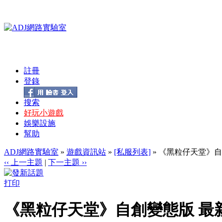
註冊
登錄
搜索
好玩小遊戲
娛樂設施
幫助
ADJ網路實驗室
»
遊戲資訊站
»
[私服列表]
» 《黑粒仔天堂》自
‹‹ 上一主題
|
下一主題 ››
打印
《黑粒仔天堂》自創變態版 最