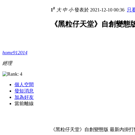
#
1
大
中
小
發表於 2021-12-10 00:36
只
《黑粒仔天堂》自創變態版
home912014
經理
個人空間
發短消息
加為好友
當前離線
《黑粒仔天堂》自創變態版 最新內掛打