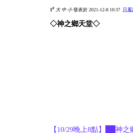
#
1
大
中
小
發表於 2021-12-8 10:37
只看
◇神之鄉天堂◇
【10/29晚上8點】██神