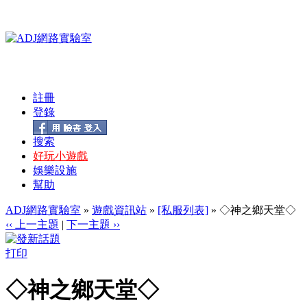
註冊
登錄
搜索
好玩小遊戲
娛樂設施
幫助
ADJ網路實驗室
»
遊戲資訊站
»
[私服列表]
» ◇神之鄉天堂◇
‹‹ 上一主題
|
下一主題 ››
打印
◇神之鄉天堂◇